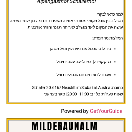
Alpengasthof Schallerhof
למה כדאי לבקר?
השילוב בין אוכל מקומי מסורתי, אווירה משפחתית חמה ונוף עוצר נשימה
עושה את המקום ליעד מושלם לארוחה רגועה וחוויה אותנטית.
המלצות מהתפריט:
טירולרגראסטל עם ביצת עין ובצל מטוגן
מרק קניידלך טירולי עם עשבי תיבול
שטרודל תפוחים חם עם גלידת וניל
כתובת:
Schaller 20, 6167 Neustift im Stubaital, Austria
שעות פעילות:
כל יום: 11:00–20:00 | סגור בימי שני
Powered by
GetYourGuide
MILDERAUNALM