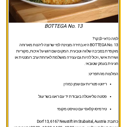
BOTTEGA No. 13
למה כדאי לבקר?
BOTTEGA No. 13 היא בחירה מצוינת למי שרוצה ליהנות מארוחה
מוקפדת בסביבה שלווה וטבעית. המקום שם דגש על איכות, מקוריות
ושירות אישי, ויכול להיות גם עצירה מושלמת לארוחת ערב רומנטית או
חגיגית בעמק שטובאי.
המלצות מהתפריט:
ריזוטו פטריות עם שמן כמהין
פסטה טליאטלה בעבודת יד עם ראגו בשר עגל
טירמיסו קלאסי עם טוויסט מקומי
כתובת:
Dorf 13, 6167 Neustift im Stubaital, Austria