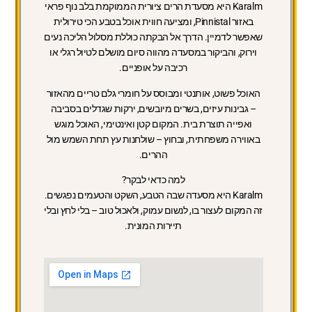
Karalm היא מסעדת הרים ציורית הממוקמת בלב נוף פראי
באזור Pinnistal, ומציעה חווית אוכל בטבע הכי טירולית
שאפשר לדמיין. הדרך אל הבקתה כוללת מסלול הליכה נעים
וירוק, והביקור במסעדה מהווה סיום מושלם לטיול רגלי או
רכיבה על אופניים.
האוכל פשוט, אותנטי ומבוסס על חומרי גלם טריים מהאזור
– גבינות עיזים, בשרים מיובשים, ירקות שגדלים בסביבה
ואפייה תוצרת בית. המקום קטן ואינטימי, האוכל מוגש
באווירה משפחתית, ובחוץ – שולחנות עץ תחת השמש מול
ההרים.
למה כדאי לבקר?
Karalm היא מסעדה שבה הטבע, השקט והטעמים נפגשים.
זה המקום לעצור בו, לנשום עמוק, ולאכול טוב – בלי לחץ ובלי
תיירות המונית.