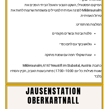
המיקום הפסטורלי, השקט הטבעי והאוכל הביתי הופכים את
Milderaunalm לפנינה אמיתית למטיילים ומשפחות שרוצות לחוות את
טירול האמיתית.
המלצות מהתפריט:
פלטת גבינות ובשרים מקומיים
גולאש בקר עם לחם כפרי
עוגת שוקולד חמה עם שמנת מתוקה
כתובת:
Milderaunalm, 6167 Neustift im Stubaital, Austria
שעות פעילות:
כל יום: 10:00–17:00 | פתוח בעונות האביב, הקיץ והסתיו
בלבד
JAUSENSTATION
OBERKARTNALL