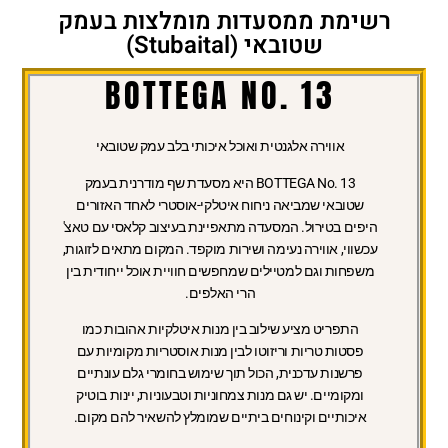
רשימת ממסעדות מומלצות בעמק
שטובאי (Stubaital)
BOTTEGA NO. 13
אווירה אלגנטית ואוכל איכותי בלב עמק שטובאי
BOTTEGA No. 13 היא מסעדת שף מודרנית בעמק
שטובאי שמביאה ניחוח איטלקי-אוסטרי לאחד האזורים
היפים בטירול. המסעדה מתאפיינת בעיצוב קלאסי עם טאצ'
עכשווי, אווירה נעימה ושירות מוקפד. המקום מתאים לזוגות,
משפחות וגם למטיילים שמחפשים חוויית אוכל ייחודית בין
הרי האלפים.
התפריט מציע שילוב בין מנות איטלקיות אהובות כמו
פסטות טריות וריזוטו לבין מנות אוסטריות מקומיות עם
פרשנות עדכנית, הכול תוך שימוש בחומרי גלם עונתיים
ומקומיים. יש גם מנות צמחוניות וטבעוניות, יינות בוטיק
איכותיים וקינוחים ביתיים שמומלץ להשאיר להם מקום.