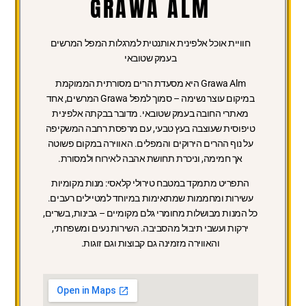
GRAWA ALM
חוויית אוכל אלפינית אותנטית למרגלות המפל המרשים
בעמק שטובאי
Grawa Alm היא מסעדת הרים מסורתית הממוקמת
במיקום עוצר נשימה – סמוך למפל Grawa המרשים, אחד
מאתרי החובה בעמק שטובאי. מדובר בבקתה אלפינית
טיפוסית שעוצבה בעץ טבעי, עם מרפסת רחבה המשקיפה
על נוף ההרים הירוקים והמפלים. האווירה במקום פשוטה
אך חמימה, וניכרת תחושת אהבה לאירוח ולמסורת.
התפריט מתמקד במטבח טירולי קלאסי: מנות מקומיות
עשירות ומחממות שמתאימות במיוחד למטיילים רעבים.
כל המנות מבושלות מחומרי גלם מקומיים – גבינות, בשרים,
ירקות ועשבי תיבול מהסביבה. השירות נעים ומשפחתי,
והאווירה מזמינה גם קבוצות וגם זוגות.