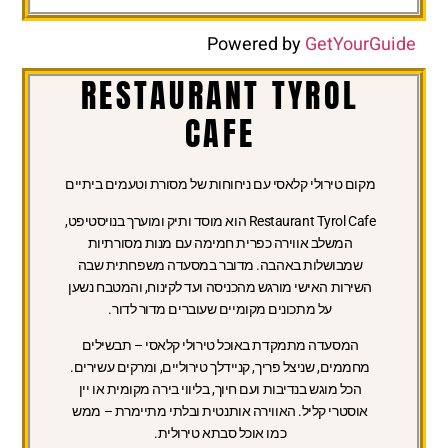
Powered by
GetYourGuide
RESTAURANT TYROL
CAFE
מקום טירולי קלאסי עם ניחוחות של מסורת וטעמים ביתיים
Restaurant Tyrol Cafe הוא מוסד ותיק ומוערך בנויסטיפט,
המשלב אווירה כפרית חמימה עם מנות מסורתיות
שמבושלות באהבה. מדובר במסעדה משפחתית שבה
השירות האישי מורגש מהכניסה ועד לקינוח, והמטבח נשען
על מתכונים מקומיים שעוברים מדור לדור.
המסעדה מתמקדת באוכל טירולי קלאסי – תבשילים
מחממים, שניצל פריך, קניידלך טירוליים, ומרקים עשירים.
הכל מוגש בנדיבות ועם חיוך, בליווי בירה מקומית או יין
אוסטרי קליל. האווירה אותנטית ובלתי מתיימרת – ממש
כמו אוכל סבתא טירולית.