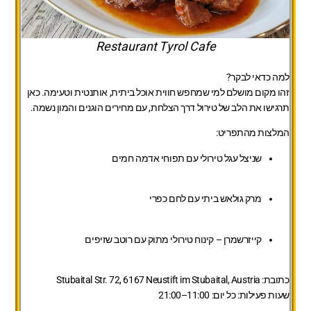
Restaurant Tyrol Cafe
למה כדאי לבקר?
זהו מקום מושלם למי שמחפש חווית אוכל ביתית, אותנטית וטעימה. כאן
תרגישו את הלב של טירול דרך הצלחת, עם מחירים הוגנים והמון נשמה.
המלצות מהתפריט:
שניצל עגל טירולי עם תפוחי אדמה חמים
מרק גולאש ביתי עם לחם כפרי
קייזרשמרן – קינוח טירולי מתוק עם רוטב שזיפים
כתובת:
Stubaital Str. 72, 6167 Neustift im Stubaital, Austria
שעות פעילות:
כל יום: 11:00–21:00