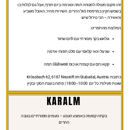
זהו מקום מעולה למנוחה חמה וטעימה ביום חורף, אבל גם לבלות בו
בשמש הקיץ במרפסת מול ההרים. השירות מהיר, האוכל משביע
והאווירה – הכי טירול שיש.
המלצות מהתפריט:
גולאש בקר מסורתי עם לחם שחור
שניצל וינאי קלאסי עם סלט תפוחי אדמה
קקאו חם עם קצפת או כוס Glühwein חמה
כתובת:
Krössbach 62, 6167 Neustift im Stubaital, Austria
שעות פעילות:
כל יום: 10:00–18:00 | פתוח בעונת הסקי ובקיץ
KARALM
בקתה קסומה באמצע הטבע – טעמים מסורתיים בגובה
ההרים