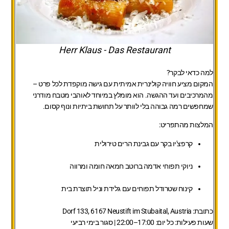
Herr Klaus - Das Restaurant
למה כדאי לבקר?
המקום מציע חוויה קולינרית אמיתית עם גישה מוקפדת לכל פרט –
מהמרכיבים ועד ההגשה. הוא מומלץ במיוחד לאוהבי מטבח מודרני
שמחפשים רמה גבוהה בלי לוותר על תחושת ביתיות ונוף קסום.
המלצות מהתפריט:
קרפצ'יו בקר עם גבינת הרים טירולית
ניוקי תפוחי אדמה ברוטב חמאה חומה ומרווה
קינוח שטרודל תפוחים עם גלידת וניל תוצרת בית
כתובת:
Dorf 133, 6167 Neustift im Stubaital, Austria
שעות פעילות:
כל יום: 17:00–22:00 | סגור בימי רביעי