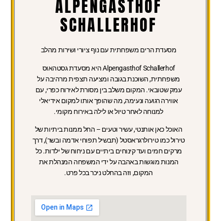
ALPENGASTHOF
SCHALLERHOF
מסעדת הרים משפחתית עם נוף ציורי ושירות מהלב
Alpengasthof Schallerhof היא מסעדת גסטהאוס
משפחתית, השוכנת בגובה ומציעה תצפית מרהיבה על
עמק שטובאי. המקום משלב בין מסורת לאירוח כפרי, עם
אווירה רגועה ונעימה, מה שהופך אותו למקום אידיאלי
למנוחה לאחר טיול או לילה באירוח מקומי.
האוכל כאן אותנטי, עשיר וטעים – החל ממנות ביתיות של
טירול כמו טירולרגראסטל (תבשיל תפוחי אדמה ובשר), דרך
מרקים חמים ועד קינוחים ביתיים עם ניחוח של ילדות. כל
המנות מוגשות באהבה על ידי המשפחה המנהלת את
המקום, וזה בהחלט ניכר בכל פרט.