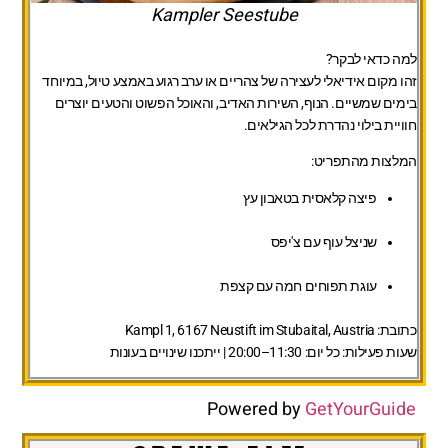
Kampler Seestube
למה כדאי לבקר?
זהו מקום אידיאלי לעצירה של צהריים או ערב רגוע באמצע טיול, במיוחד
בימים שמשיים. הנוף, השירות האדיב, והאוכל הפשוט והטעים יוצרים
חוויית בילוי נהדרת לכל הגילאים.
המלצות מהתפריט:
פיצה קלאסית בטאבון עץ
שניצל עוף עם צ'יפס
עוגת תפוחים חמה עם קצפת
כתובת:
Kampl 1, 6167 Neustift im Stubaital, Austria
שעות פעילות:
כל יום: 11:30–20:00 | ייתכנו שינויים בעונות
Powered by
GetYourGuide