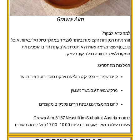
Grawa Alm
למה כדאי לבקר?
זוהי אחת הנקודות הקסומות ביותר לעצירה במהלך טיול רגלי באזור. אוכל
טוב, נוף עוצר נשימה ואווירה אותנטית של בקתת הרים הופכים את
המקום לעצירת חובה בכל ביקור בעמק.
המלצות מהתפריט:
קייסרשמרן – פנקייק טירולי עם אבקת סוכר ורוטב פירות יער
מרק שעועית עם בשר מעושן
לחם מחמצת עם גבינת הרים ונקניקים מקומיים
כתובת:
Grawa Alm, 6167 Neustift im Stubaital, Austria
שעות פעילות:
מאי–אוקטובר: כל יום 10:00–17:00 (תלוי במזג האוויר)