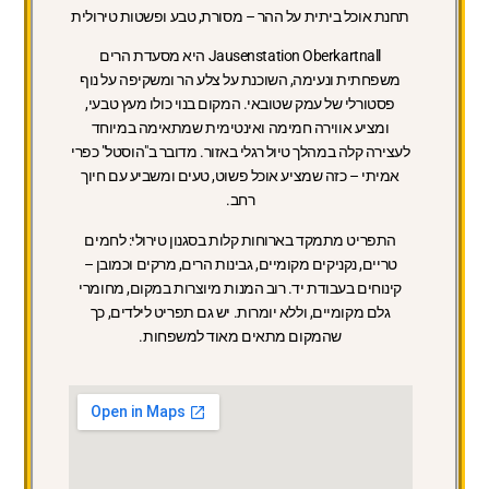
תחנת אוכל ביתית על ההר – מסורת, טבע ופשטות טירולית
Jausenstation Oberkartnall היא מסעדת הרים
משפחתית ונעימה, השוכנת על צלע הר ומשקיפה על נוף
פסטורלי של עמק שטובאי. המקום בנוי כולו מעץ טבעי,
ומציע אווירה חמימה ואינטימית שמתאימה במיוחד
לעצירה קלה במהלך טיול רגלי באזור. מדובר ב"הוסטל" כפרי
אמיתי – כזה שמציע אוכל פשוט, טעים ומשביע עם חיוך
רחב.
התפריט מתמקד בארוחות קלות בסגנון טירולי: לחמים
טריים, נקניקים מקומיים, גבינות הרים, מרקים וכמובן –
קינוחים בעבודת יד. רוב המנות מיוצרות במקום, מחומרי
גלם מקומיים, וללא יומרות. יש גם תפריט לילדים, כך
שהמקום מתאים מאוד למשפחות.