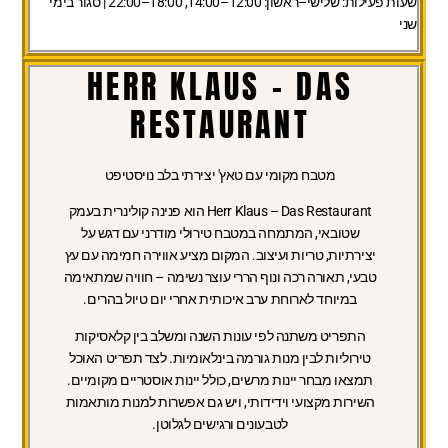
שעות פעילות:
שלישי–ראשון: 12:00–14:00, 18:00–22:00 | סגור בימי
שני
HERR KLAUS - DAS
RESTAURANT
מטבח מקומי עם טאץ' יצירתי בלב נויסטיפט
Herr Klaus – Das Restaurant הוא פנינה קולינרית בעמק
שטובאי, המתמחה במטבח טירולי מודרני עם דגש על
יצירתיות, טריות ועיצוב. המקום מציע אווירה חמימה עם עץ
טבעי, תאורה רכה ונוף הררי עוצר נשימה – חוויה שמתאימה
במיוחד לארוחת ערב איכותית אחרי יום טיול בהרים.
התפריט משתנה לפי עונות השנה ומשלב בין קלאסיקות
טירוליות לבין מנות גורמה בינלאומיות. לצד תפריט האוכל
תמצאו מבחר יינות מרשים, כולל יינות אוסטריים מקומיים.
השירות מקצועי וידידותי, ויש גם אפשרות למנות מותאמות
לטבעונים ורגישים לגלוטן.