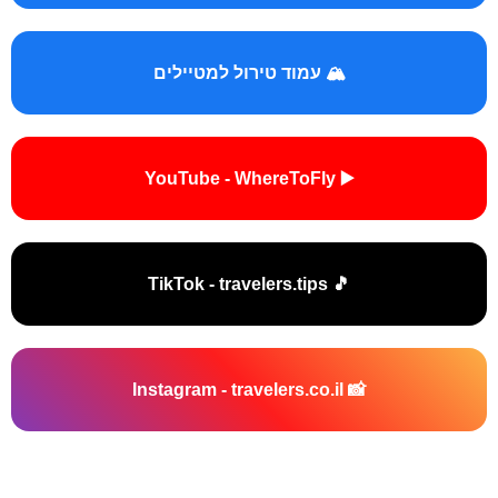
🏔️ עמוד טירול למטיילים
▶️ YouTube - WhereToFly
🎵 TikTok - travelers.tips
📸 Instagram - travelers.co.il