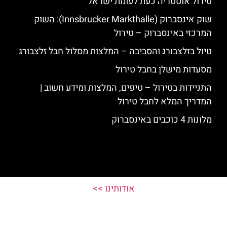
טירול אוסטריה כעת לעומת ישראל
שוק אינסברוק (Innsbrucker Markthalle): השוק
המרכזי באינסברוק – טירול
טיול בזלצבורג והסביבה – המלצות מסלול חבל זלצבורג
מסעדות מישלן בחבל טירול
התניידות בטירול – טיפים, המלצות ומידע חשוב |
המדריך המלא לחבל טירול
מלונות 4 כוכבים באינסברוק
אודותינו >>