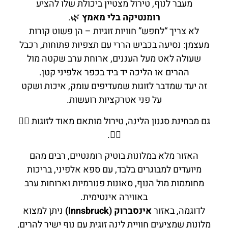
מעבר לנוף, טירול מצטיין ביכולת שלו להציע
רומנטיקה בלי מאמץ
🌿.
לא צריך “לחפש” חוויות זוגיות – הן פשוט קורות
מעצמן: נסיעה בכביש הררי עם תצפיות פתוחות, רכבל
שעולה לאט מעל העננים, ארוחת ערב שקטה מול
ההרים או הליכה יד ביד בכפר אלפיני קטן.
זה יעד שמדבר לזוגות שמעדיפים עומק, איכות ושקט
על פני אטרקציות רועשות.
גם מבחינת סגנון הלינה, טירול מותאם מאוד לזוגות 💆‍♀️
💆‍♂️.
האזור מלא במלונות בוטיק רומנטיים, רבים מהם
מיועדים למבוגרים בלבד, עם ספא אלפיני, בריכות
מחוממות מול הנוף, סאונות פנורמיות וארוחות ערב
באווירה אינטימית.
לדוגמה, באזור
אינסברוק (Innsbruck)
ניתן למצוא
מלונות שמציעים חוויית לינה זוגית עם נוף ישיר להרים,