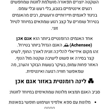
השקטה יוצרים תפאורה מושלמת לזוגות שמחפשים
רגעים אינטימיים בטבע, בלי רעש ובלי עומס.
בניגוד לאגמים תיירותיים ורועשים, רבים מהאגמים
בטירול שומרים על קצב רגוע שמתאים במיוחד לטיול
זוגי.
אחד האגמים הרומנטיים ביותר הוא
אגם אכן
(Achensee)
🌅, האגם הגדול ביותר בטירול.
זהו מקום אידיאלי להליכה זוגית לאורך החוף, לשיט
קצר בסירה או פשוט לישיבה שקטה מול הנוף.
האזור פחות עמוס, בעיקר בשעות הבוקר והערב, מה
שמאפשר חוויה רגועה ואינטימית.
💑 לינה רומנטית באזור אגם אכן
סביב האגם תמצאו מלונות שמתאימים במיוחד לזוגות:
מלונות עם ספא אלפיני ושימוש חופשי בסאונות
🧖‍♂️🧖‍♀️