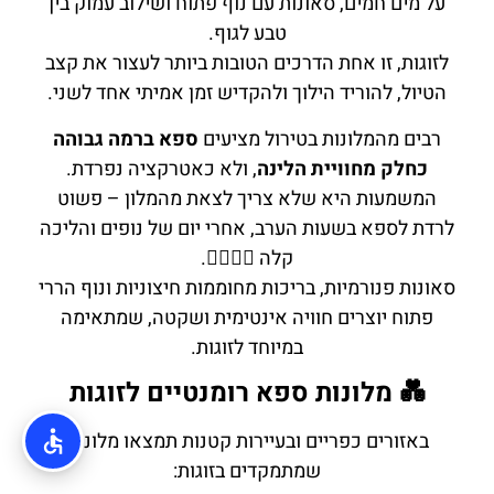
על מים חמים, סאונות עם נוף פתוח ושילוב עמוק בין
טבע לגוף.
לזוגות, זו אחת הדרכים הטובות ביותר לעצור את קצב
הטיול, להוריד הילוך ולהקדיש זמן אמיתי אחד לשני.
רבים מהמלונות בטירול מציעים
ספא ברמה גבוהה
כחלק מחוויית הלינה
, ולא כאטרקציה נפרדת.
המשמעות היא שלא צריך לצאת מהמלון – פשוט
לרדת לספא בשעות הערב, אחרי יום של נופים והליכה
קלה 🧖‍♂️🧖‍♀️.
סאונות פנורמיות, בריכות מחוממות חיצוניות ונוף הררי
פתוח יוצרים חוויה אינטימית ושקטה, שמתאימה
במיוחד לזוגות.
💑 מלונות ספא רומנטיים לזוגות
באזורים כפריים ובעיירות קטנות תמצאו מלונות
שמתמקדים בזוגות: