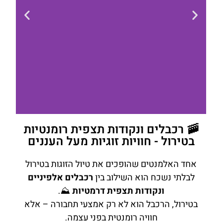
🚠 רכבלים ונקודות תצפית רומנטיות
המלון הרומנטי
בטירול - חוויות זוגיות מעל העננים
באינסברוק - ADLERS
Hotel Innsbruck
אחד האלמנטים שהופכים את טיול הזוגות בטירול
לבלתי נשכח הוא השילוב בין
רכבלים אלפיניים
ב-ADLERS Hotel תוכלו ליהנות יחד
ונקודות תצפית דרמטיות
⛰️.
מזמן איכות בספא הפנורמי בקומה ה-11
עם סאונה, ביו-סאונה ואמבט אדים מול
בטירול, הרכבל הוא לא רק אמצעי תחבורה – אלא
נוף הרי טירול - פתרון רומנטי מושלם לזוג
חוויה רומנטית בפני עצמה.
שרוצה להירגע אחרי יום של חוויות בעיר.