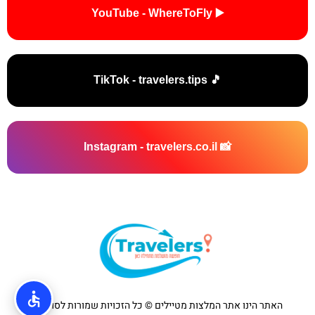
▶️ YouTube - WhereToFly
🎵 TikTok - travelers.tips
📸 Instagram - travelers.co.il
האתר הינו אתר המלצות מטיילים © כל הזכויות שמורות לסוכנות