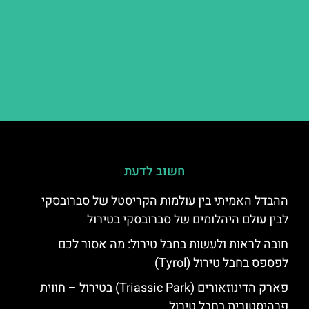
חשוב לדעת
ההבדל האמיתי בין עולמות הקריסטל של סברובסקי
לבין עולם היהלומים של סברובסקי בטירול
חובה לראות ולעשות בחבל טירול: מה אסור לכם
לפספס בחבל טירול (Tyrol)
פארק הדינוזאורים (Triassic Park) בטירול – חווית
פרהיסטורית בחבל טירול