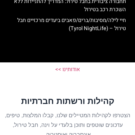
תחבורה ציבורית בחבל טירול: המדריך להתניידות ללא
השכרת רכב בטירול
חיי לילה/מסיבות/ברים/פאבים ביעדים מרכזיים חבל
טירול – (Tyrol NightLife)
אודותינו >>
קהילות ורשתות חברתיות
הצטרפו לקהילות המטיילים שלנו, קבלו המלצות, טיפים,
עדכונים שוטפים ותוכן בלעדי על וינה, חבל טירול,
אינסברוק ואוסטריה.