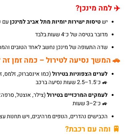
✈️ למה מינכן?
יש
טיסות ישירות יומיות מתל אביב למינכן
עם כמ
מדובר בטיסה של כ־4 שעות בלבד
שדה התעופה של מינכן נחשב לאחד הטובים והמס
🚗 המשך נסיעה לטירול – כמה זמן זה 
לערים הצפוניות בטירול
(כמו אינסברוק, זלמס, זל
🚙 כ־1.5–2.5 שעות נסיעה ברכב
לעמקים המרכזיים בטירול
(צילר, אוצטל, סרפהא
🚙 כ־2–3 שעות
הכבישים נהדרים, הנופים מרהיבים, ויש תחנות עצ
🚆 ומה עם רכבת?