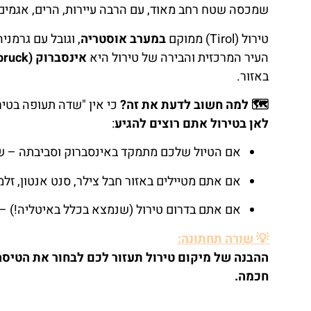
שמכסה שטח רחב מאוד, עם הרבה עיירות, הרים, אגמים, 
טירול (Tirol) ממוקם
במערב אוסטריה
, וגובל עם גרמני
העיר המרכזית והבירה של טירול היא
אינסברוק (Innsbruck)
באזור.
🗺️ למה חשוב לדעת את זה?
כי אין "שדה תעופה בטיר
לאן בטירול אתם רוצים להגיע
:
אם הטיול שלכם מתמקד באינסברוק וסביבתה – ש
אם אתם מטיילים באזור חבל צילר, סנט אנטון, זלמ
אם אתם בדרום טירול (שנמצא בכלל באיטליה!) – 
💡 שורה תחתונה:
ההבנה של מיקום טירול תעזור לכם לבחור את הטיסה ה
חכמה.