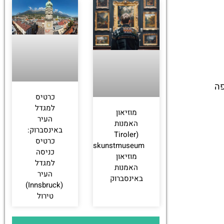
פה
כרטיס
למגדל
מוזיאון
העיר
האמנות
באינסברוק:
(Tiroler
כרטיס
Volkskunstmuseum):
כניסה
מוזיאון
למגדל
האמנות
העיר
באינסברוק
(Innsbruck)
טירול