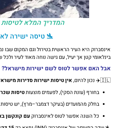
המדריך המלא לטיסות ל
🛬 טיסה ישירה לאי
אינסברוק היא העיר הראשית בטירול וגם המקום שבו נ
בינלאומי קטן אך יעיל, עם גישה נוחה מאוד לעיר ולכל ש
אבל האם אפשר לטוס לשם ישירות מישראל?
🇮🇱✈️ נכון להיום,
אין טיסות ישירות סדירות מישראל
בחורף (עונת הסקי), לפעמים מוצעות
טיסות שכר
י
בחלק מהמועדים (בעיקר דצמבר–מרץ), יש טיסות
כל השנה אפשר לטוס לאינסברוק
עם קונקשן בא
🛬 שדה התעופה של אינסברוק (INN) נמצא רק
15 דקות נסיעה ממרכז העיר