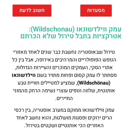
מסעדות
חשוב לדעת
עמק ווילדשונאו (Wildschonau):
אטרקציות בחבל טירול שלא הכרתם
טירול שבאוסטריה נחשבת כבר שנים לאחד מאזורי
הנופש הפופולריים והמרהיבים באירופה, אבל בין כל
אתרי הסקי, העמקים המוכרים והעיירות הגדולות,
מסתתר לו עמק קסום ופחות מתויר בשם
ווילדשונאו
(Wildschönau)
, שמציע למטיילים חוויית טבע
אותנטית, שלווה ונופים עוצרי נשימה הרחק מהמוני
התיירים.
עמק ווילדשונאו ממוקם במערב אוסטריה, בין רכסי
הרים ירוקים ופסגות מושלגות, והוא נחשב לאחד
האזורים הכי אותנטיים ושקטים בטירול.