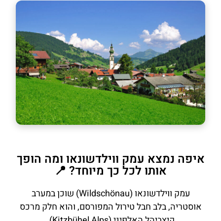
איפה נמצא עמק ווילדשונאו ומה הופך
אותו לכל כך מיוחד? 📍
עמק ווילדשונאו (Wildschönau) שוכן במערב
אוסטריה, בלב חבל טירול המפורסם, והוא חלק מרכס
קיצביהל האלפיני (Kitzbühel Alps).