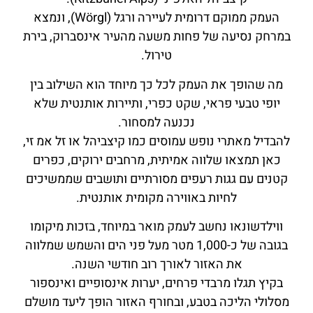
העמק ממוקם דרומית לעיירה ורגל (Wörgl), ונמצא
במרחק נסיעה של פחות משעה מהעיר אינסברוק, בירת
טירול.
מה שהופך את העמק לכל כך מיוחד הוא השילוב בין
יופי טבעי פראי, שקט כפרי, ותיירות אותנטית שלא
נכנעה למסחור.
להבדיל מאתרי נופש עמוסים כמו קיצביהל או זל אמ זי,
כאן תמצאו שלווה אמיתית, מרחבים ירוקים, כפרים
קטנים עם גגות רעפים מסורתיים ותושבים שממשיכים
לחיות באווירה מקומית אותנטית.
ווילדשונאו נחשב לעמק מואר במיוחד, בזכות מיקומו
בגובה של כ-1,000 מטר מעל פני הים והשמש שמלווה
את האזור לאורך רוב חודשי השנה.
בקיץ תגלו מרבדי פרחים, יערות אינסופיים ואינספור
מסלולי הליכה בטבע, ובחורף האזור הופך ליעד מושלם