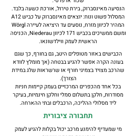
שכור או פרטי.
הנסיעה מאינסברוק, בירת טירול, אורכת כשעה בלבד.
המסלול פשוט ונוח: יוצאים מאינסברוק על כביש A12
המהיר לכיוון מזרח, נוסעים עד היציאה לעיירה Wörgl
ומשם ממשיכים בכביש 171 לכיוון Niederau, הכניסה
הראשית לעמק ווילדשונאו.
הכבישים באזור מטופלים היטב, גם בחורף, כך שגם
בעונה הקרה אפשר להגיע בבטחה (אך מומלץ לוודא
שהרכב מצויד בצמיגי חורף או שרשראות שלג במידת
הצורך).
בכל אחד מהכפרים המרכזיים בעמק קיימות חניות
מסודרות, חלקן בתשלום סמלי וחלקן חינמיות, בעיקר
ליד מסלולי ההליכה, הרכבלים ובתי ההארחה.
תחבורה ציבורית
מי שמעדיף להימנע מרכב יכול בקלות להגיע לעמק