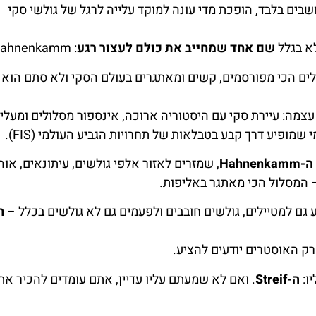
 הקטנה בטירול, שבימים כתיקונם מונה כ-8,000 תושבים בלבד, הופכת מדי עונה למוקד עלייה לרגל של גולשי סקי
לא בגלל
שם אחד שמחייב את כולם לעצור רגע
: Hahnenkamm.
ים הכי מפורסמים, קשים ומאתגרים בעולם הסקי ולא סתם הוא 
עצמה: עיירת סקי עם היסטוריה ארוכה, אינספור מסלולים ומעליו
שמופיע דרך קבע בטבלאות של תחרויות הגביע העולמי (FIS).
Hah
, שמזרים לאזור אלפי גולשים, עיתונאים, אוה
גם למטיילים, גולשים חובבים ולפעמים גם לא גולשים בכלל –
ח
רק האוסטרים יודעים להציע.
ו:
ה-Streif
. ואם לא שמעתם עליו עדיין, אתם עומדים להכיר א