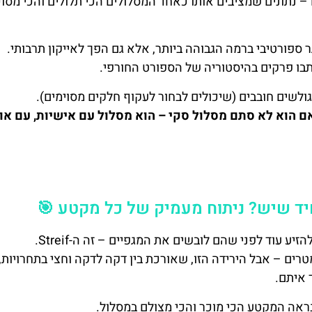
 ק"מ, עם הפרש גובה של כמעט 860 מטרים – נתונים שמציבים אותו כאחד המסלולים הכי תלולים והכי מ
ספורטיבי ברמה הגבוהה ביותר, אלא גם הפך לאייקון תרבותי.
בו פרקים בהיסטוריה של הספורט החורפי.
ולשים חובבים (שיכולים לבחור לעקוף חלקים מסוימים).
 הוא לא סתם מסלול סקי – הוא מסלול עם אישיות, עם אופ
 עוד לפני שהם לובשים את המגפיים – זה ה-Streif.
 מתחיל בגובה של כ-1,665 מטרים ומסתיים ב-805 מטרים – אבל הירידה הזו, שאורכת בין דקה לדקה וחצי בתחרוי
 איתם.
נראה המקטע הכי מוכר והכי מצולם במסלול.