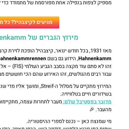
מספיק לצפות בנפילה אחת מפורסמת של מתמודד כדי ל
מגיעים לקיצבהיל? כל מ
מירוץ הגברים של Hahnenkamm – מסורת של אקסטרים עולמי 🏁
מאז 1931, בכל חודש ינואר, קיצבהיל הופכת לזירת קרב של ספורט חורפי – והמוקד הוא אחד:
Hahnenkamm
, הידוע גם בשם
ahnenkammrennen
זהו לא סתם עוד מקצה בסבב הגביע העולמי (FIS) – אלא
עבור רבים מהגולשים, זהו האירוע שהם הכי חוששים ממ
המירוץ מתקיים על מסלול ה-f
בשידורים חיים בטלוויזיה.
מדובר בפסטיבל שלם:
מעבר לתחרות עצמה, מתקיימות 
מהעבר. 🎉
מי שמנצח כאן – נכנס לספרי ההיסטוריה.