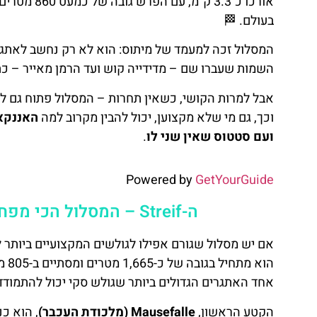
אורכו כ־3.3
בעולם. 🏁
המסלול זכה למעמד של מיתוס: הוא לא רק נחשב לאתגר 
השמות שעברו שם – מדידייה קוש ועד הרמן מאייר – כת
אבל למרות הקושי, כשאין תחרות – המסלול פתוח גם לג
וכך, גם מי שלא מקצוען, יכול להבין מקרוב למה
האננקאם
ועם סטטוס שאין שני לו
.
Powered by
GetYourGuide
ה-Streif – המסלול הכי מפחיד שיש? ניתוח מעמיק של כל מקטע 🎯
אם יש מסלול שגורם אפילו לגולשים המקצועיים ביותר להזיע
הוא
אחד האתגרים הגדולים ביותר שגולש סקי יכול להתמודד
הקטע הראשון,
Mausefalle (מלכודת העכבר)
, הוא כ