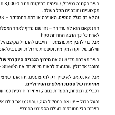
העיר
מקצועיים וחובבנים מכל העולם.
זה לא רק בגלל הנופים, האווירה או רמת התחזוקה – א
האננקאם הוא לא עוד הר – זהו שם נרדף לאחד המסלול
לארח כל כך הרבה תחרויות סקי!
אבל כדי להבין את עוצמתו – חייבים להתחיל מקיצבהיל 
שילוב של יוקרה מקומית ופשטות טירולית, ושם בינלאומי 
העיר מארחת מדי שנה את
מירוץ הגברים היוקרתי של ה-nenkamm
וחובבי אדרנלין שמגיעים לראות מי ישרוד את ה-Streif – המסלול הכי מאתגר באליפות.
אבל האננקאם לא שייך רק למקצוענים. זהו אתר שמציע 
אמיתית של פסגת האלפים הטירוליים
.
רכבלים, תצפיות, מסעדות בגובה, ואווירה חורפית כמו ש
ומעל הכול – יש את המסלול הזה, שממגנט את כולם אלי
הזירות הכי מטורפות בעולם הספורט החורפי.