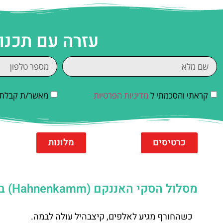
עזרה עם תכנו
קראתי והסכמתי ל
מדיניות הפרטיות
מאשר/ת קבלת די
כרטיסים
מלונות
מסלול הסקי האננקם (Hahnenkamm) בקיצבהיל: מדריך הסקי ל – Kitzbühel
כשהחורף מגיע לאלפים, קיצבהיל עולה לבמה.