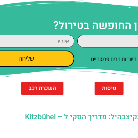
ן החופשה בטירול?
שליחה
וור וחומרים פרסומיים
טיסות
השכרת רכב