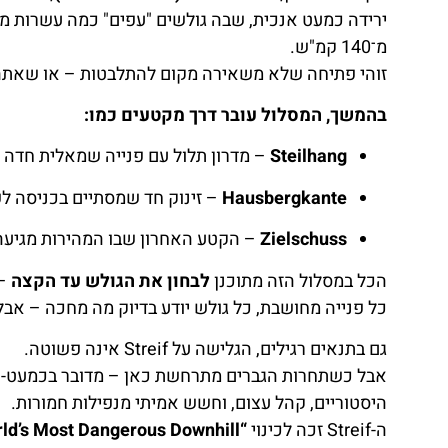
ירידה כמעט אנכית, שבה גולשים "עפים" כמה עשרות מטר
מ־140 קמ"ש.
זוהי פתיחה שלא משאירה מקום להתלבטות – או שאתה 
בהמשך, המסלול עובר דרך מקטעים כמו:
Steilhang
– מדרון תלול עם פנייה שמאלית חדה 
Hausbergkante
– זינוק חד שמסתיים בכניסה לפ
Zielschuss
– הקטע האחרון שבו המהירות מגיעה
הכל במסלול הזה מתוכנן
לבחון את הגולש עד הקצה
– 
כל פנייה מחושבת, כל גולש יודע בדיוק מה מחכה – א
גם בתנאים רגילים, הגלישה על Streif אינה פשוטה.
אבל כשתחרות הגברים מתרחשת כאן – מדובר בכמעט-קר
היסטוריים, קהל עצום, וחשש אמיתי מנפילות חמורות.
ה-Streif זכה לכינוי
“The World’s Most Dangerous Downhill”