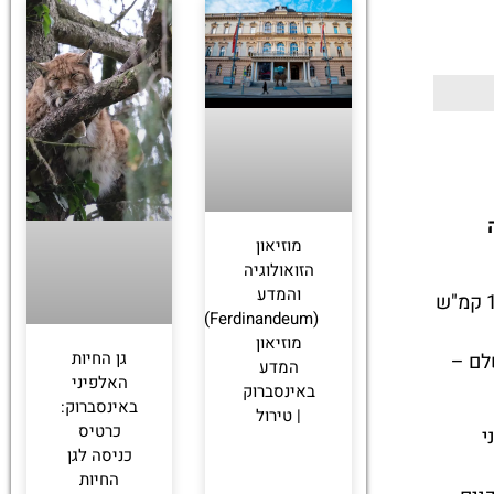
מוזיאון
הזואולוגיה
והמדע
– שבו הגולשים מגיעים למהירות של כ־140 קמ"ש
(Ferdinandeum):
מוזיאון
גן החיות
לם –
המדע
האלפיני
באינסברוק
באינסברוק:
| טירול
כרטיס
י
כניסה לגן
החיות