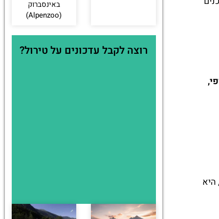
סוכנים
באינסברוק
(Alpenzoo)
רוצה לקבל עדכונים על טירול?
י,
ות, היא