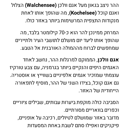
ההר ניצב בגאון מעל אגם וולכן
(Walchensee)
הצלול
ואגם קוכל
(Kochelsee)
, מה שהופך אותו לאחת
מנקודות התצפית המרשימות ביותר באזור כולו.
המרחק ממינכן להר הוא כ-70 קילומטר בלבד, מה
שהופך אותו ליעד יום מושלם לתושבי העיר ולתיירים
שמחפשים לברוח מההמולה האורבנית אל הטבע.
אגם וולכן
, הממוקם למרגלות ההר, נחשב לאחד
האגמים היפים והנקיים ביותר בגרמניה, עם צבע טורקיז
עוצמתי שמזכיר אגמים אלפיניים בשווייץ או אוסטריה.
גם אגם קוכל, בצידו השני של ההר, מוסיף לתפאורה
הייחודית של האזור.
הסביבה כולה מוקפת ביערות עבותים, שבילים ציוריים
וכפרים בוואריים מסורתיים.
מדובר באזור שמושלם לטיולים, רכיבה על אופניים,
פיקניקים ואפילו סתם לשבת באחת המסעדות