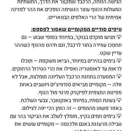
הגישה הנוחה, הרכבל שמקצר את הדרך, התשתיות
המעולות והנוף עוצר הנשימה הופכים את ההר לפנינה
אמיתית של הרי האלפים הבוואריים.
טיפים סודיים ממקומיים שאסור לפספס:
💡 תגיעו מוקדם בבוקר, במיוחד בסופי שבוע — גם
תחסכו עמידה בתור לרכבל, וגם תיהנו מהנוף כשההר
עדיין שקט.
💡 בימים בהירים במיוחד, הביאו משקפת — תוכלו
לראות עד לאוסטריה ואפילו את הרי הטירול הרחוקים.
💡 המסעדה בתחנת הרכבל העליונה מומלצת, אבל לא
זולה — מקומיים מביאים סנדוויצ'ים ויושבים באחת
מפינות התצפית לפיקניק פרטי מול הנוף.
💡 בעונת הסתיו, במיוחד באוקטובר, צבעי השלכת
באזור פשוט מהממים — זה הזמן הכי יפה לצילום.
💡 בימים חמים בקיץ, מומלץ לשלב את הביקור בהר עם
טבילה מרעננת באגם וולכנסה — מקומיים עושים את