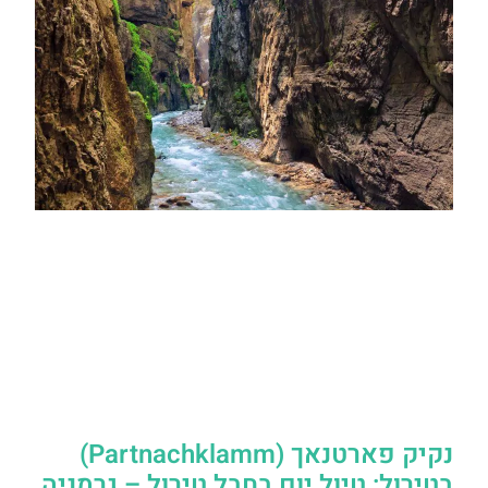
נקיק פארטנאך (Partnachklamm)
בטירול: טיול יום בחבל טירול – גרמניה