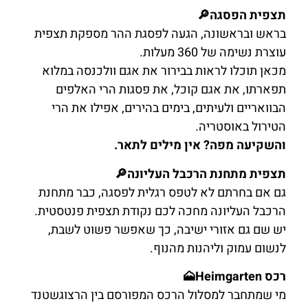
תצפית הפסגה🔎
בראש ובראשונה, הגעה לפסגת ההר מספקת תצפית
עוצרת נשימה של 360 מעלות.
מכאן תוכלו לראות בבירור את אגם וולכנסה במלוא
תפארתו, את אגם קוכל, את פסגות הרי האלפים
הבוואריים ולעיתים, בימים בהירים, אפילו את הרי
הטירול באוסטריה.
והשקיעה מפה? אין מילים לתאר.
תצפית מתחנת הרכבל העליונה🔎
גם אם בחרתם לא לטפס רגלית לפסגה, כבר מתחנת
הרכבל העליונה מחכה לכם נקודת תצפית פנטסטית.
יש שם גם אזורי ישיבה, כך שאפשר פשוט לשבת,
לנשום עמוק וליהנות מהנוף.
רכס Heimgarten🗻
מי שמתחבר למסלול הרכס המפורסם בין הרצוגשטנד