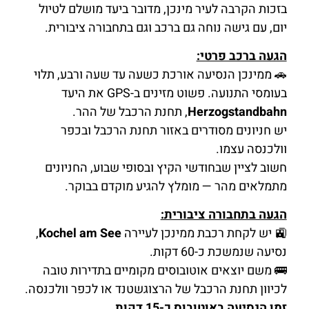
בזכות הקרבה לעיר מינכן, מדובר ביעד מושלם לטיול
יום, עם גישה נוחה גם ברכב וגם בתחבורה ציבורית.
הגעה ברכב פרטי:
🚗 ממינכן הנסיעה אורכת כשעה עד שעה ורבע, תלוי
בעומסי התנועה. פשוט מזינים ב-GPS את היעד
Herzogstandbahn
, תחנת הרכבל של ההר.
יש חניונים מסודרים באזור תחנת הרכבל ובכפר
וולכנסה עצמו.
חשוב לציין שבחודשי הקיץ ובסופי שבוע, החניונים
מתמלאים מהר — מומלץ להגיע מוקדם בבוקר.
הגעה בתחבורה ציבורית:
🚉 יש לקחת רכבת ממינכן לעיירה
Kochel am See
,
נסיעה שנמשכת כ-60 דקות.
🚌 משם יוצאים אוטובוסים מקומיים בתדירות טובה
לכיוון תחנת הרכבל של הרצוגשטנד או לכפר וולכנסה.
זמן הנסיעה באוטובוס כ-15 דקות.