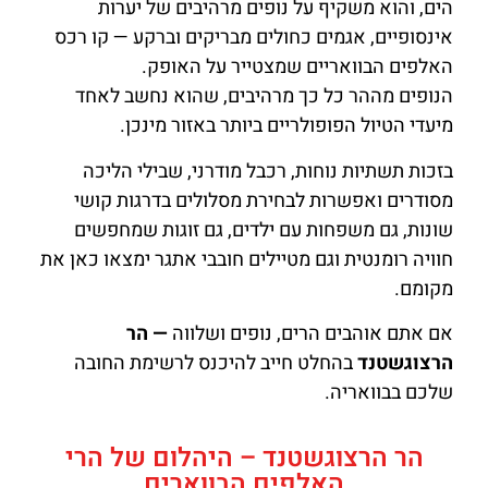
הים, והוא משקיף על נופים מרהיבים של יערות
אינסופיים, אגמים כחולים מבריקים וברקע — קו רכס
האלפים הבוואריים שמצטייר על האופק.
הנופים מההר כל כך מרהיבים, שהוא נחשב לאחד
מיעדי הטיול הפופולריים ביותר באזור מינכן.
בזכות תשתיות נוחות, רכבל מודרני, שבילי הליכה
מסודרים ואפשרות לבחירת מסלולים בדרגות קושי
שונות, גם משפחות עם ילדים, גם זוגות שמחפשים
חוויה רומנטית וגם מטיילים חובבי אתגר ימצאו כאן את
מקומם.
אם אתם אוהבים הרים, נופים ושלווה
— הר
הרצוגשטנד
בהחלט חייב להיכנס לרשימת החובה
שלכם בבוואריה.
הר הרצוגשטנד – היהלום של הרי
האלפים הבווארים