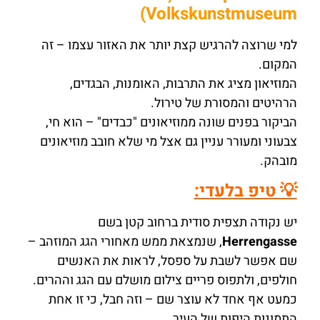
Volkskunstmuseum)
למי שרוצה להרגיש קצת יותר את האזור עצמו – זה
המקום.
המוזיאון מציג את התרבות, האומנות, הבגדים,
הרהיטים והמסורת של טירול.
הביקור בפנים שונה ממוזיאונים "כבדים" – הוא חי,
צבעוני ומעורר עניין גם אצל מי שלא חובב מוזיאונים
מובהק.
💡 טיפ בלעדי:
יש נקודה תצפית סודית ברחוב קטן בשם
Herrengasse
, שנמצאת ממש מאחורי הגג המוזהב –
שם אפשר לשבת על ספסל, לראות את האנשים
חולפים, ולתפוס פריים צילום מושלם עם הגג וההרים.
כמעט אף אחד לא עוצר שם – וזה חבל, כי זו אחת
התמונות היפות של העיר.