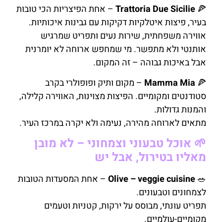
🍕
Trattoria Due Sicilie
– אחת הפיצריות הכי טובות
בעיר, פיצות איטלקיות דקיקות עם גבינות איכותיות.
אווירה משפחתית, שירות נעים ותפריט שמרגיש
אותנטי ולא מתפשר. מי שמחפש ארוחה לא יומרנית
אבל באיכות גבוהה – זה המקום.
🍕
Mamma Mia
– מקום ותיק ופופולרי בקרב
סטודנטים ומקומיים. הפיצות מצוינות, האווירה קלילה,
והמנות גדולות.
מתאים לארוחה מהירה, נעימה ולא יקרה במרכז העיר.
🌱 אוכל טבעוני וצמחוני – לא מובן
מאליו בטירול, אבל יש
🥗
Olive – veggie cuisine
– אחת המסעדות הטובות
לצמחונים וטבעונים.
תפריט עונתי, מבוסס על ירקות, קטניות וטעמים
מקומיים-עולמיים.