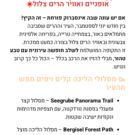
אופניים ואוויר הרים צלול☀️
אם יש עונה שבה אינסברוק פורחת – זה הקיץ!
בין חודש יוני לספטמבר, העיר וההרים שסביבה
מתמלאים באור, בצמחייה טרייה, בפריחה אלפינית
צבעונית ובאוויר הרים צלול בצורה כמעט ממכרת.
זו התקופה המושלמת
לשלב חופשה עירונית עם טבע
טהור
, מבלי להזיז את הרכב בכלל – הכול כל כך קרוב
ונגיש.
🥾 מסלולי הליכה קלים ויפים ממש
מהעיר
Seegrube Panorama Trail
– מסלול קצר
ומעגלי בפסגת נורדקטה, עם תצפיות מדהימות
ונקודות ישיבה שקטות.
Bergisel Forest Path
– מסלול הליכה מוצל