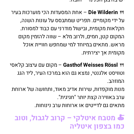
🍴
Die Wilderin
– אחת המסעדות הכי מוערכות בעיר
על ידי מקומיים. תפריט שמתבסס על עונות השנה,
חקלאות מקומית, ובישול מודרני עם כבוד למסורת.
המקום קטן, חמים, ולרוב מלא – שווה להזמין מקום
מראש. מתאים במיוחד למי שמחפש חוויית אוכל
מקומית אך יצירתית.
🍴
Gasthof Weisses Rössl
– מקום עם עיצוב קלאסי
וטוויסט אלגנטי, נמצא גם הוא במרכז העיר, ליד הגג
המוזהב.
מנות מוקפדות, שירות אדיב מאוד, ותחושה של ארוחת
ערב באווירה קצת יותר "חגיגית".
מתאים גם לדייטים או ארוחות ערב נינוחות.
🍝 מטבח איטלקי – קרוב לגבול, וטוב
כמו בצפון איטליה