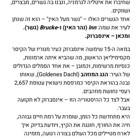
שחיברו את איטליה לגרמניה, ונבנו בה גשרים, מבצרים,
ושווקים.
אחד הגשרים האלו – "גשר מעל האין" – הוא זה שנתן
לעיר את שמה:
Inn
(נהר האין) ו-
Brucke
(גשר).
ומכאן – אינסברוק.
במאה ה-15 שימשה אינסברוק כעיר מגוריו של הקיסר
מקסימיליאן הראשון, מה שהביא איתה ארמונות,
כנסיות מרשימות, וכמובן – את אחד הסמלים הגדולים
של העיר:
הגג המוזהב
(Goldenes Dachl), שאותו
נבנה בהוראת הקיסר כמרפסת נישואין עטופת 2,657
רעפי נחושת מוזהבים.
אבל לצד כל ההיסטוריה הזו – אינסברוק לא תקועה
בעבר.
היא מתחדשת כל הזמן, שומרת על רמת חיים גבוהה,
חיה את החורף, חוגגת את הקיץ, ויודעת בדיוק איך
לארח מטיילים מכל העולם בצורה רגועה, מזמינה