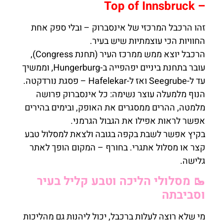
– Top of Innsbruck
זהו הרכבל המרכזי של אינסברוק – ובלי ספק אחת
החוויות הכי עוצמתיות שיש בעיר.
הרכבל יוצא ממש ממרכז העיר (תחנת Congress),
עובר בתחנת ביניים יפהפייה ב-Hungerburg, וממשיך
עד ל-Seegrube ואז ל-Hafelekar – פסגת נורדקטה.
הנוף מלמעלה עוצר נשימה: כל אינסברוק פרושה
מלמטה, ההרים ממסגרים את האופק, ובימים בהירים
אפשר לראות אפילו את הגבול הגרמני.
בקיץ אפשר לשבת בקפה בגובה ולצאת למסלול טבע
קצר או מסלול אתגרי. בחורף – המקום הופך לאתר
גלישה.
🥾 מסלולי הליכה וטבע קליל בעיר
וסביבתה
מי שלא רוצה לעלות ברכבל, יכול ליהנות גם מהליכות