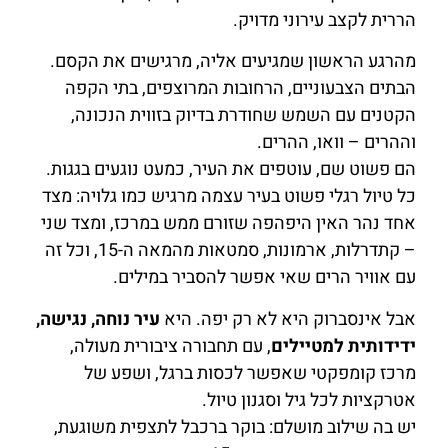
הררית לקצב עירוני מדויק.
מהרגע הראשון שמגיעים אליה, מרגישים את הקסם.
הבתים הצבעוניים, הרחובות המרוצפים, בתי הקפה
הקטנים עם השמש שחודרת בדיוק בזווית הנכונה,
וההרים – וואו, ההרים.
הם פשוט שם, עוטפים את העיר, כמעט נוגעים בגגות.
כל טיול רגלי פשוט בעיר עצמה מרגיש כמו גלויה: מצד
אחד נהר האין היפהפה שזורם ממש במרכז, ומצד שני
– קתדרלות, ארמונות, סמטאות מהמאה ה-15, וכל זה
עם אוויר הרים שאי אפשר להסביר במילים.
אבל אינסברוק היא לא רק יפה. היא
עיר נוחה, נגישה,
ידידותית למטיילים
, עם תחבורה ציבורית מעולה,
מרכז קומפקטי שאפשר לכסות ברגל, ושפע של
אטרקציות לכל גיל וסגנון טיול.
יש בה שילוב מושלם: בוקר ברכבל לתצפית משוגעת,