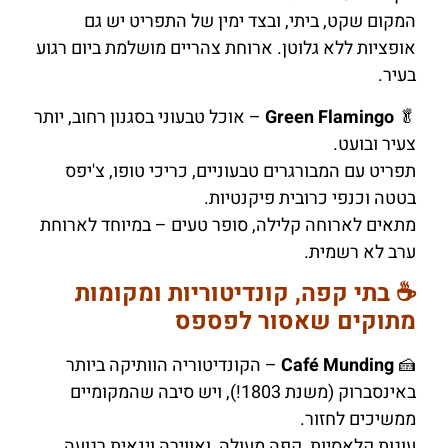
המקום שקט, ביתי, ובצד ימין של התפריט יש גם
אופציות ללא גלוטן. ארוחת צהריים מושלמת ביום רגוע
בעיר.
🥬
Green Flamingo
– אוכל טבעוני בסגנון רחוב, יותר
צעיר ובועט.
תפריט עם המבורגרים טבעוניים, כריכי טופו, צ'יפס
בטטה וכנפי כרובית פיקנטיות.
מתאים לארוחה קלילה, סופר טעים – במיוחד לארוחת
ערב לא רשמית.
☕ בתי קפה, קונדיטוריות ומקומות
מתוקים שאסור לפספס
🍰
Café Munding
– הקונדיטוריה הוותיקה ביותר
באינסברוק (משנת 1803!), ויש סיבה שהמקומיים
ממשיכים לחזור.
עוגות קלאסיות, קפה מעולה, ואווירה וינאית רגועה.