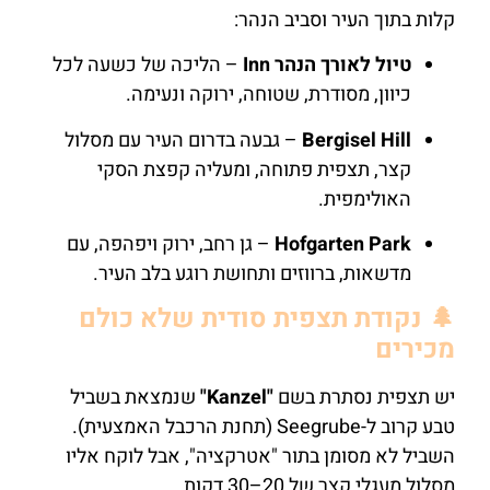
קלות בתוך העיר וסביב הנהר:
טיול לאורך הנהר Inn
– הליכה של כשעה לכל
כיוון, מסודרת, שטוחה, ירוקה ונעימה.
Bergisel Hill
– גבעה בדרום העיר עם מסלול
קצר, תצפית פתוחה, ומעליה קפצת הסקי
האולימפית.
Hofgarten Park
– גן רחב, ירוק ויפהפה, עם
מדשאות, ברווזים ותחושת רוגע בלב העיר.
🌲 נקודת תצפית סודית שלא כולם
מכירים
יש תצפית נסתרת בשם
"Kanzel"
שנמצאת בשביל
טבע קרוב ל-Seegrube (תחנת הרכבל האמצעית).
השביל לא מסומן בתור "אטרקציה", אבל לוקח אליו
מסלול מעגלי קצר של 20–30 דקות.