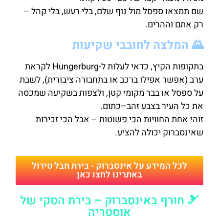
שם תמצאו ספסל מול נוף שלם, בלי רעש, בלי קהל –
רק אתם וההרים.
🌄 המלצה לחובבי שקיעות
בתקופות הקיץ, כדאי לעלות ל-Hungerburg לקראת
ערב (אפשר אפילו ברכב או בתחבורה ציבורית), לשבת
על ספסל או בבר מקומי קטן, ולצפות בשקיעה שמכסה
את כל העיר בצבע זהב–כתום.
זוהי אחת החוויות הכי פשוטות – אבל הכי זכירות
שאינסברוק יכולה להציע.
לכל המידע על אינסברוק - בירת חבל טירול
באתרינו לחצו כאן
🎿 חורף באינסברוק – בירת הסקי של
אוסטריה