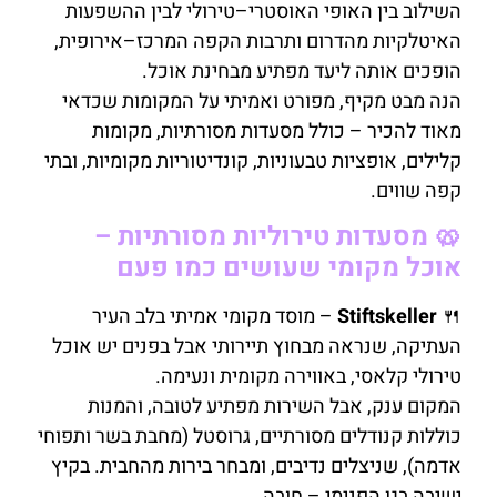
השילוב בין האופי האוסטרי–טירולי לבין ההשפעות
האיטלקיות מהדרום ותרבות הקפה המרכז–אירופית,
הופכים אותה ליעד מפתיע מבחינת אוכל.
הנה מבט מקיף, מפורט ואמיתי על המקומות שכדאי
מאוד להכיר – כולל מסעדות מסורתיות, מקומות
קלילים, אופציות טבעוניות, קונדיטוריות מקומיות, ובתי
קפה שווים.
🥨 מסעדות טירוליות מסורתיות –
אוכל מקומי שעושים כמו פעם
🍴
Stiftskeller
– מוסד מקומי אמיתי בלב העיר
העתיקה, שנראה מבחוץ תיירותי אבל בפנים יש אוכל
טירולי קלאסי, באווירה מקומית ונעימה.
המקום ענק, אבל השירות מפתיע לטובה, והמנות
כוללות קנודלים מסורתיים, גרוסטל (מחבת בשר ותפוחי
אדמה), שניצלים נדיבים, ומבחר בירות מהחבית. בקיץ
ישיבה בגן הפנימי – חובה.