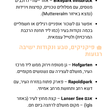
Bikepark Innsbruck
– אזור ייעודי לרוכבים
מנוסים, עם מסלולים טכניים, קפיצות וירידות
(נמצא באיזור Muttereralm).
אפשר גם לשכור אופניים רגילים או חשמליים
בכמה נקודות בעיר (כמו ליד תחנת הרכבת
המרכזית) ולטייל עצמאית.
🧺 פיקניקים, טבע ונקודות ישיבה
רגועות
Hofgarten
– גן מטופח וירוק ממש ליד מרכז
העיר, מושלם לעצירה עם נשנושים מקומיים.
Rapoldipark
– פארק פתוח במזרח העיר, עם
דשא רחב ותחושת מרחב אמיתי.
אגם Lanser See
– קצת מחוץ לעיר (באזור
Igls) – מקום מושלם לרחצה ביום חם.