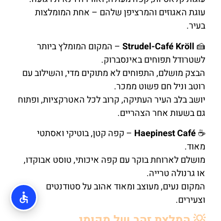
עוגת האגוזים והמרציפן שלהם – אחת המומלצות
בעיר.
🍰
Strudel-Café Kröll
– המקום המומלץ ביותר
לשטרודל תפוחים באינסברוק.
הבצק מושלם, התפוחים לא מתוקים מדי, והשילוב עם
רוטב וניל חם פשוט ממכר.
יושב בלב העיר העתיקה, קרוב לכל האטרקציות, ופתוח
גם בשעות אחר הצהריים.
☕
Haepinest Café
– קפה קטן, בוטיקי ואסתטי
מאוד.
מושלם לארוחת בוקר עם קפה איכותי, טוסט אבוקדו,
או גרנולה טרייה.
המקום נעים, מעוצב ומאוד אהוב על סטודנטים
וצעירים.
💡 המלצת זהב של מקומי