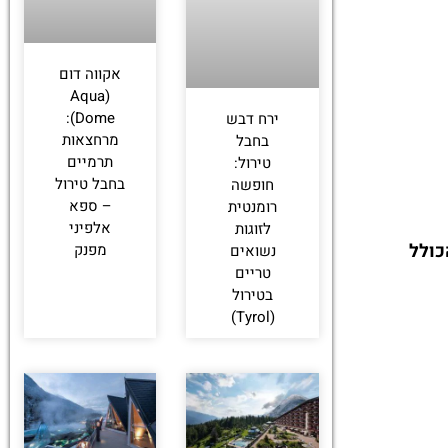
אקווה דום
(Aqua
Dome):
ירח דבש
מרחצאות
בחבל
תרמיים
טירול:
בחבל טירול
חופשה
– ספא
רומנטית
אלפיני
לזוגות
כולל
מפנק
נשואים
טריים
בטירול
(Tyrol)