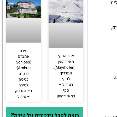
ינג.
ם,
טירת
אתר הסקי
אמברס
מאיירהופן
(Schloss
(Mayrhofen):
Ambras):
המדריך
כרטיס
.
לסקי
כניסה
בטירול –
לטירה
סקי
באינסברוק
במאיירהופן
– טירול
רוצה לקבל עדכונים על טירול?