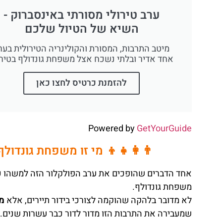
ערב טירולי מסורתי באינסברוק -
השיא של הטיול שלכם
מיטב התרבות, המסורת והקולינריה הטירולית בער
אחד אדיר ובלתי נשכח אצל משפחת גונדולף בטירו
להזמנת כרטיס לחצו כאן
Powered by
GetYourGuide
👨‍👩‍👧‍👦 מי זו משפחת גונדו
אחד הדברים שהופכים את ערב הפולקלור הזה למשהו כל
משפחת גונדולף.
לא מדובר בלהקה שהוקמה לצורכי בידור תיירים, אלא
מש
שמעבירה את התרבות הזו מדור לדור כבר עשרות שנים.