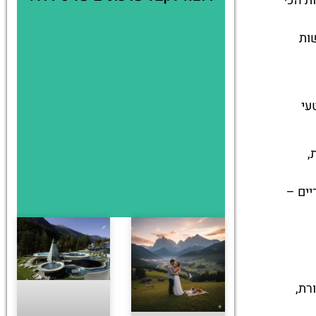
ת הכי
שות
עי
,
יים –
רת,