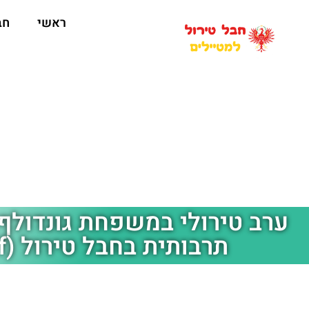
ראשי
חב
ערב טירולי במשפחת גונדולף:
תרבותית בחבל טירול (Gundolf)