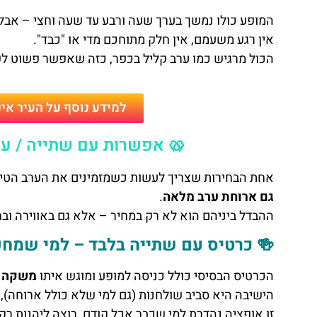
המופע כולו נמשך בערך שעה ורבע עד שעה וחצי – אבל 
אין רגע משעמם, אין חלק מתוחכם מדי או "כבד".
הכול מרגיש כמו ערב קליל בכפר, כזה שאפשר פשוט לש
למידע נוסף על העיר אי
🥨 אפשרות עם שתייה / עם
אחת הבחירות שצריך לעשות כשמזמינים את הערב הטי
גם ארוחת ערב מלאה
.
ההבדל ביניהם הוא לא רק במחיר – אלא גם באווירה ובח
🍻 כרטיס עם שתייה בלבד – למי שמח
הכרטיס הבסיסי כולל כניסה למופע ומוגש איתו
משקה א
הישיבה היא סביב שולחנות (גם למי שלא כולל ארוחה),
זו אופציה נהדרת למי שכבר אכל קודם, רוצה ליהנות ר