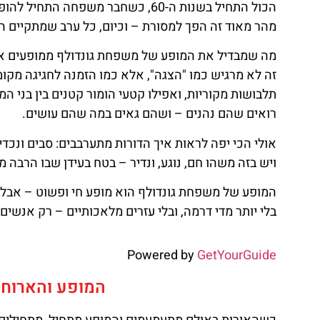
הכול התחיל בשנות ה-60, כשחבר משפחה
מהר מאוד זה הפך למסורת – וכיום, כל ערב שמתקיים הו
מה שמבדיל את המופע של משפחת גונדולף ממופעים אח
זה לא מרגיש כמו "הצגה", אלא כמו הזמנה לחגיגה מקומי
תלבושות מקוריות, ואפילו קטעי הומור קטנים בין בני
רואים שהם נהנים – ושהם גאים במה שהם עושים.
אולי הכי יפה לראות איך הדורות מתערבבים: סבים ונכדים
ויש בזה משהו חם, נוגע, ונדיר – בטח בעידן שבו הרבה 
המופע של משפחת גונדולף הוא מופע חי ופשוט – אבל הו
בלי יותר מדי דרמה, ובלי עזרים מלאכותיים – רק אנשי
Powered by
GetYourGuide
המופע והארוחה