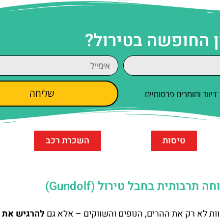
ן החופשה בטירול?
שליחה
וור וחומרים פרסומיים
טיסות
השכרת רכב
בותית בחבל טירול (Gundolf)
וות לא רק את ההרים, הנופים והשווקים – אלא גם
להרגיש את 