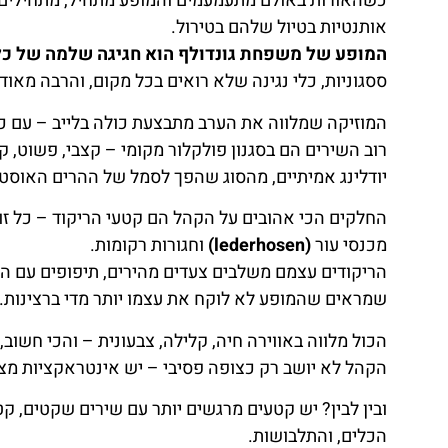
כשהאורות באולם מתעמעמים והמופע מתחיל, מתחילים ל
אותנטיות בטיול שלהם בטירול.
המופע של משפחת גונדולף הוא חגיגה שלמה של כל
ססגוניות, כלי נגינה שלא רואים בכל מקום, והרבה מאוד
המוזיקה שמלווה את הערב מתבצעת כולה בלייב – עם כינו
רוב השירים הם בסגנון פולקלור מקומי – קצבי, פשוט, קל
יודלינג אמיתיים, מהסוג שהפך לסמל של ההרים האוסטר
החלקים הכי אהובים על הקהל הם קטעי הריקוד – כל זו
מכנסי עור
(lederhosen)
וחגורות רקומות.
הריקודים עצמם משלבים צעדים מהירים, תיפופים עם הרג
שמראים שהמופע לא לוקח את עצמו יותר מדי ברצינות.
הכול מלווה באווירה חיה, קלילה, צבעונית – והכי חשוב
הקהל לא יושב רק כצופה פסיבי – יש אינטראקציות מצחי
ובין לבין? יש קטעים מרגשים יותר עם שירים שקטים, ק
הכלים, והתלבושות.