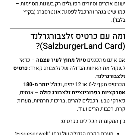
ישנם אתרים וסיורים הפועלים רק בעונות מסוימות –
כמו שיט בנהר והרכבל לפסגת אונטרסברג (בקיץ
בלבד).
ומה עם כרטיס זלצבורגרלנד
(SalzburgerLand Card)?
אם אתם מתכננים
טיול מחוץ לעיר עצמה
– כדאי
לשקול את האחות הגדולה של זלצבורג קארד:
כרטיס
זלצבורגרלנד
.
הכרטיס תקף ל-6 או 12 ימים, וכולל
יותר מ-180
אטרקציות בפרובינציית זלצבורג כולה
– אגמים,
פארקי טבע, רכבלים להרים, בריכות תרמיות, מערות
קרח, רכבות הרים ועוד.
בין המקומות הכלולים בכרטיס:
מערת הקרח הגדולה של ורפן (Eisriesenwelt)