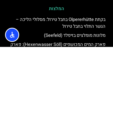
המלצות
בקתת Olpererhütte בחבל טירול: מסלולי הליכה –
הגשר התלוי בחבל טירול
מלונות מומלצים בזיפלד (Seefeld)
פארק המים המכושפים (Hexenwasser Söll): פארק
המים בחבל טירול
מסעדות מישלן בחבל טירול
תחבורה ציבורית בחבל טירול: המדריך להתניידות ללא
השכרת רכב בטירול
חבל טירול לצמחונים/טבעוניים – מסעדות מומלצות
ומתאימות