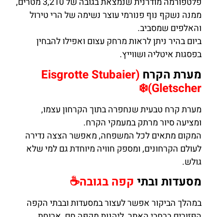
פלטפורמה מודרנית שנמצאת בגובה של 3,210 מטרים,
ממנה נשקף נוף פנורמי עוצר נשימה של הרי טירול
והאלפים שמסביב.
ביום בהיר ניתן לראות מרחק עצום ואפילו להבחין
בפסגות איטליה ושווייץ.
מערת הקרח
(Eisgrotte Stubaier
Gletscher)❄️
מערת קרח טבעית שנחפרה בתוך הקרחון עצמו,
ומציעה סיור מרתק במעמקי הקרח.
המקום מתאים לכל המשפחה, מאפשר הצצה נדירה
לעולם הקרחונים, ומספק חוויה מיוחדת גם למי שלא
גולש.
מסעדות ובתי
קפה בגובה☕
במהלך הביקור אפשר לעצור במסעדות ובבתי הקפה
הפזורים ברחבי האתר, ליהנות מקפה חם, ארוחת