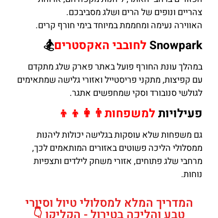
צהריים ונופים של הרים ושלג מסביבכם.
האווירה נעימה ומחממת במיוחד בימי חורף קרים.
Snowpark
לחובבי האקסטרים
🏂
במהלך עונת החורף פועל באתר פארק שלג מתקדם
עם קפיצות, מתקני פריסטייל ואזורי גלישה שמתאימים
לגולשי סנובורד וסקי שמחפשים אתגר.
פעילויות
למשפחות👨‍👩‍👦‍👦
גם משפחות שלא עוסקות בגלישה יכולות ליהנות
ממסלולי הליכה פשוטים באזורים המותאמים לכך,
מרחבי שלג פתוחים, אזורי משחק לילדים ותצפיות
נוחות.
המדריך המלא למסלולי טיול וסיורי
טבע והליכה בטירול - הקליקו 👇