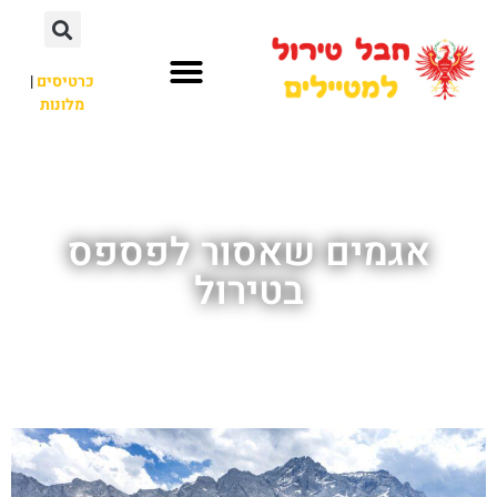
כרטיסים
|
מלונות
חבל טירול
לא רק חבל טירול
אגמים שאסור לפספס
בטירול