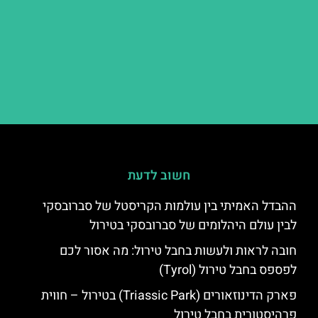
חשוב לדעת
ההבדל האמיתי בין עולמות הקריסטל של סברובסקי
לבין עולם היהלומים של סברובסקי בטירול
חובה לראות ולעשות בחבל טירול: מה אסור לכם
לפספס בחבל טירול (Tyrol)
פארק הדינוזאורים (Triassic Park) בטירול – חווית
פרהיסטורית בחבל טירול