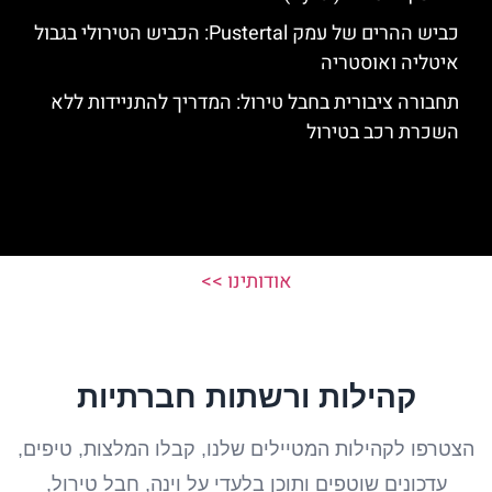
כביש ההרים של עמק Pustertal: הכביש הטירולי בגבול
איטליה ואוסטריה
תחבורה ציבורית בחבל טירול: המדריך להתניידות ללא
השכרת רכב בטירול
אודותינו >>
קהילות ורשתות חברתיות
הצטרפו לקהילות המטיילים שלנו, קבלו המלצות, טיפים,
עדכונים שוטפים ותוכן בלעדי על וינה, חבל טירול,