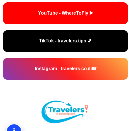
▶️ YouTube - WhereToFly
🎵 TikTok - travelers.tips
📸 Instagram - travelers.co.il