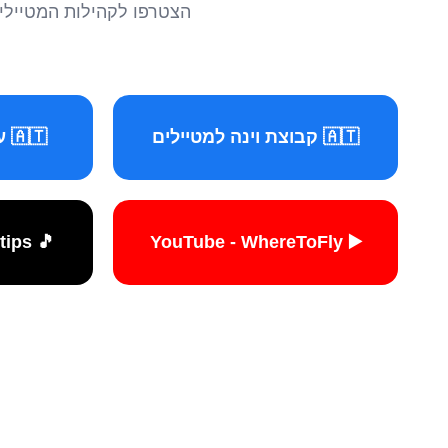
הצטרפו לקהילות המטיילים 
🇦🇹 קבוצת וינה למטיילים
🇦🇹 עמוד וינה למטיילים
🎵 TikTok - travelers.tips
▶️ YouTube - WhereToFly