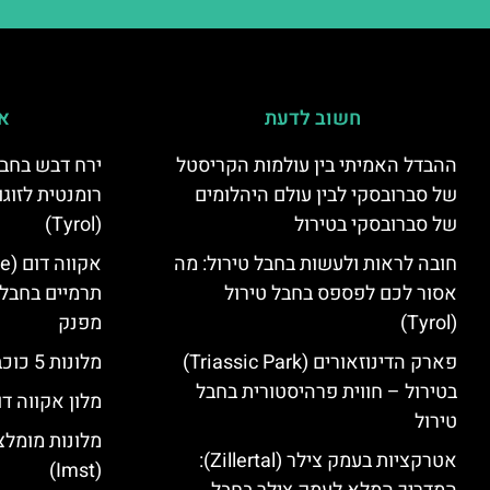
חשוב לדעת
אי
ההבדל האמיתי בין עולמות הקריסטל
ירח דבש בחבל
של סברובסקי לבין עולם היהלומים
רומנטית לזוגו
של סברובסקי בטירול
(Tyrol)
חובה לראות ולעשות בחבל טירול: מה
אסור לכם לפספס בחבל טירול
תרמיים בחבל 
(Tyrol)
מפנק
פארק הדינוזאורים (Triassic Park)
מלונות 5 כוכבים בחבל טירול
בטירול – חווית פרהיסטורית בחבל
מלון אקווה דו
טירול
מלונות מומלצ
אטרקציות בעמק צילר (Zillertal):
(Imst)