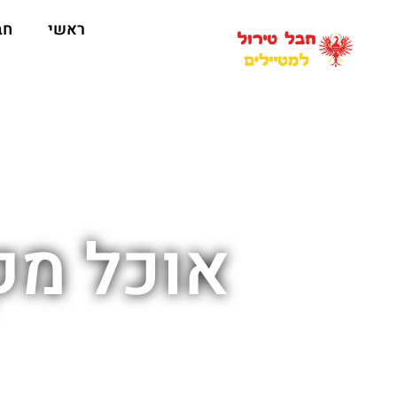
ראשי
חב
אוכל מק