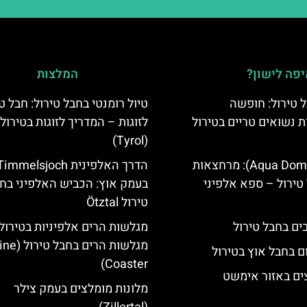
פה לישון?
המלצות
 טירול: חופשה
טיול רומנטי בחבל טירול: חבל ט
ת נשואים טריים בטירול
לזוגות – המדריך לזוגות בטירול
(Tyrol)
אקווה דום (Aqua Dome): מרחצאות
הדרך האלפינית immelsjoch
טירול – ספא אלפיני
בעמק אוץ: הכביש האלפיני בח
טירול Ötztal
מגלשות הרים אלפיניות בטירול:
מגלשות הרים בחב
ם בחבל אוץ בטירול
Coaster)
ים באזור אימשט
מלונות מומלצים בעמק צילר