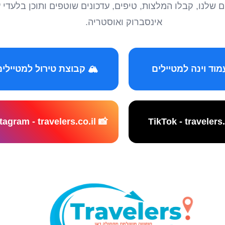
טיילים שלנו, קבלו המלצות, טיפים, עדכונים שוטפים ותוכן ב
אינסברוק ואוסטריה.
️ קבוצת טירול למטיילים
📸 Instagram - travelers.co.il