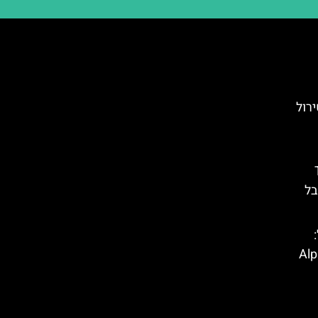
ירול
T
בל
ל טירול (Alpine