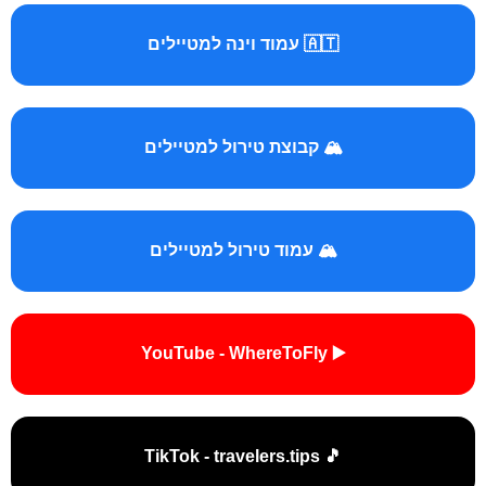
🇦🇹 עמוד וינה למטיילים
🏔️ קבוצת טירול למטיילים
🏔️ עמוד טירול למטיילים
▶️ YouTube - WhereToFly
🎵 TikTok - travelers.tips