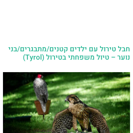
חבל טירול עם ילדים קטנים/מתבגרים/בני
נוער – טיול משפחתי בטירול (Tyrol)