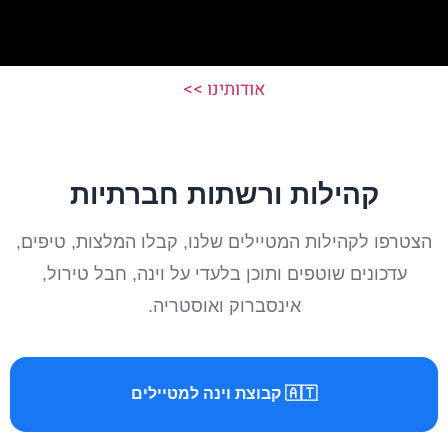
אודותינו >>
קהילות ורשתות חברתיות
הצטרפו לקהילות המטיילים שלנו, קבלו המלצות, טיפים,
עדכונים שוטפים ותוכן בלעדי על וינה, חבל טירול,
אינסברוק ואוסטריה.
🇦🇹 קבוצת וינה למטיילים