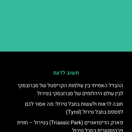
חשוב לדעת
ההבדל האמיתי בין עולמות הקריסטל של סברובסקי
לבין עולם היהלומים של סברובסקי בטירול
חובה לראות ולעשות בחבל טירול: מה אסור לכם
לפספס בחבל טירול (Tyrol)
פארק הדינוזאורים (Triassic Park) בטירול – חווית
פרהיסטורית בחבל טירול