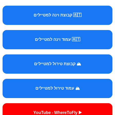
🇦🇹 קבוצת וינה למטיילים
🇦🇹 עמוד וינה למטיילים
🏔️ קבוצת טירול למטיילים
🏔️ עמוד טירול למטיילים
▶️ YouTube - WhereToFly