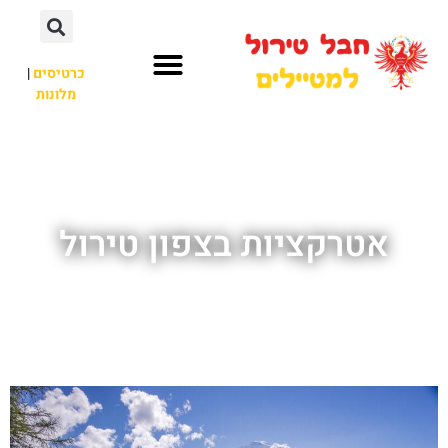
כרטיסים
|
מלונות
חבל טירול
לא רק חבל טירול
אטרקציות בצפון טירול