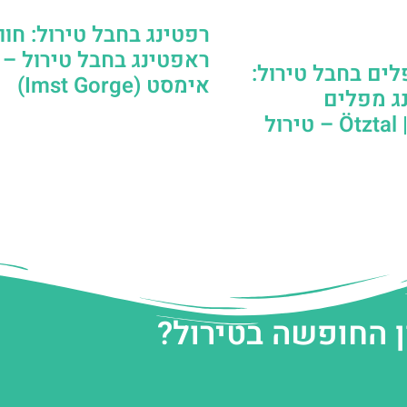
רפטינג בחבל טירול: חוו
ראפטינג בחבל טירול – ק
לים בחבל טירול:
אימסט (Imst Gorge)
נג מפלים
ול
ן החופשה בטירול?