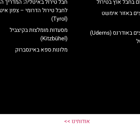
ם בחבל אוץ בטירול
חבל טירול באיטליה: המדריך ה
לחבל טירול הדרומי – צפון איט
ים באזור אימשט
(Tyrol)
מסעדות מומלצות בקיצביל
מלונות מומלצים באודרנס (Uderns)
(Kitzbühel)
ל
מלונות ספא באינסברוק
אודותינו >>