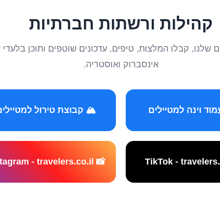
קהילות ורשתות חברתיות
טיילים שלנו, קבלו המלצות, טיפים, עדכונים שוטפים ותוכן ב
אינסברוק ואוסטריה.
️ קבוצת טירול למטיילים
📸 Instagram - travelers.co.il