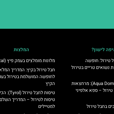
פה לישון?
המלצות
 טירול: חופשה
מלונות מומלצים בעמק פיץ (Pitztal)
ת נשואים טריים בטירול
חבל טירול בקיץ: המדריך המלא
לחופשה המושלמת בטירול בעו
אקווה דום (Aqua Dome): מרחצאות
הקיץ
טירול – ספא אלפיני
טיסות לחבל טירול (l
טיסות לטירול – המדריך השלם
למטיילים