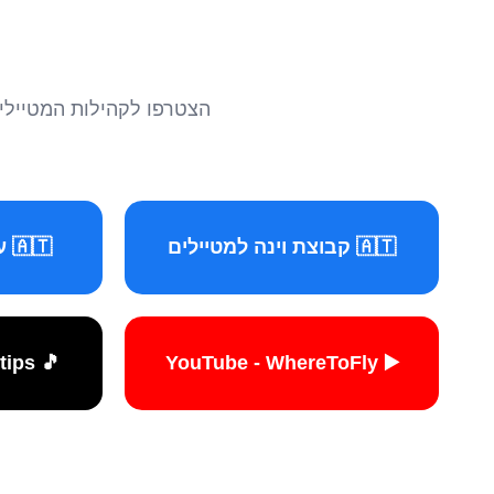
הצטרפו לקהילות המטיילים 
🇦🇹 קבוצת וינה למטיילים
🇦🇹 עמוד וינה למטיילים
🎵 TikTok - travelers.tips
▶️ YouTube - WhereToFly