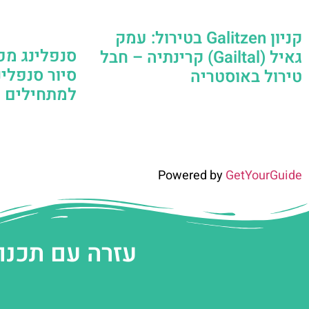
קניון Galitzen בטירול: עמק
סנפלינג מפ
גאיל (Gailtal) קרינתיה – חבל
סיור סנפלי
טירול באוסטריה
למתחילים | Ötztal – טיר
Powered by
GetYourGuide
עזרה עם תכנו