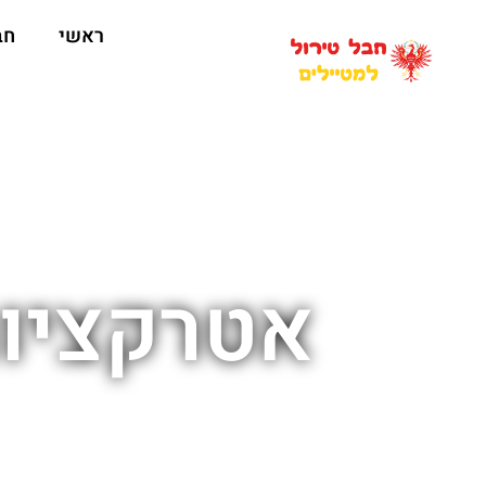
ראשי
חב
אטרקציות