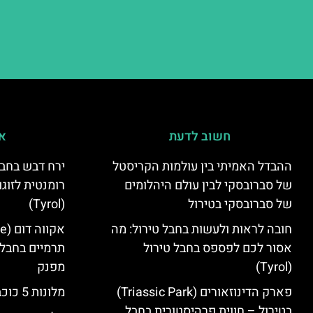
חשוב לדעת
אי
ההבדל האמיתי בין עולמות הקריסטל
ירח דבש בחבל
של סברובסקי לבין עולם היהלומים
רומנטית לזוגו
של סברובסקי בטירול
(Tyrol)
חובה לראות ולעשות בחבל טירול: מה
אסור לכם לפספס בחבל טירול
תרמיים בחבל 
(Tyrol)
מפנק
פארק הדינוזאורים (Triassic Park)
מלונות 5 כוכבים בחבל טירול
בטירול – חווית פרהיסטורית בחבל