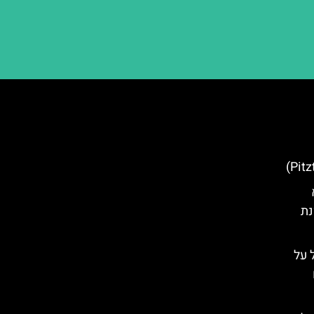
נת
Tyro): הכל על