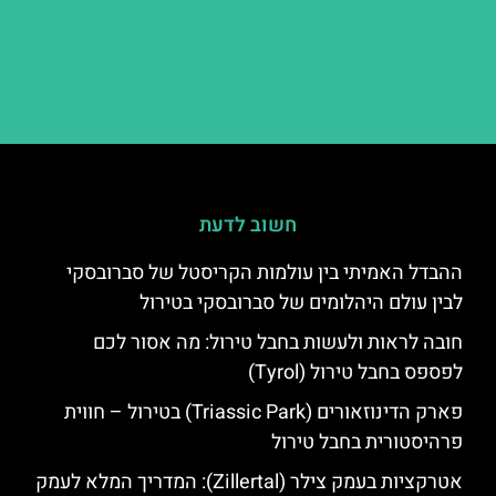
חשוב לדעת
ההבדל האמיתי בין עולמות הקריסטל של סברובסקי
לבין עולם היהלומים של סברובסקי בטירול
חובה לראות ולעשות בחבל טירול: מה אסור לכם
לפספס בחבל טירול (Tyrol)
פארק הדינוזאורים (Triassic Park) בטירול – חווית
פרהיסטורית בחבל טירול
אטרקציות בעמק צילר (Zillertal): המדריך המלא לעמק