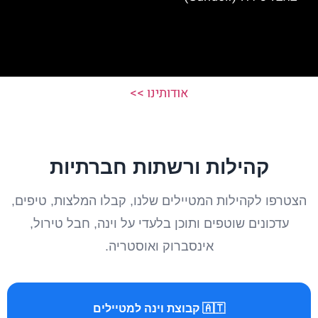
אודותינו >>
קהילות ורשתות חברתיות
הצטרפו לקהילות המטיילים שלנו, קבלו המלצות, טיפים,
עדכונים שוטפים ותוכן בלעדי על וינה, חבל טירול,
אינסברוק ואוסטריה.
🇦🇹 קבוצת וינה למטיילים