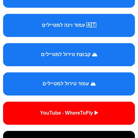
🇦🇹 עמוד וינה למטיילים
🏔️ קבוצת טירול למטיילים
🏔️ עמוד טירול למטיילים
▶️ YouTube - WhereToFly