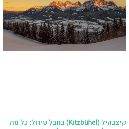
קיצבהיל (Kitzbühel) בחבל טירול: כל מה