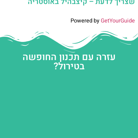
שצריך לדעת – קיצבהיל באוסטריה
Powered by
GetYourGuide
עזרה עם תכנון החופשה
בטירול?