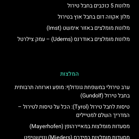
מלונות 5 כוכבים בחבל טירול
מלון אקווה דום בחבל אוץ בטירול
מלונות מומלצים באזור אימשט (Imst)
מלונות מומלצים באודרנס (Uderns) – עמק צילרטל
המלצות
ערב טירולי במשפחת גונדולף: מופע וארוחה תרבותית
בחבל טירול (Gundolf)
טיסות לחבל טירול (Tyrol): הכל על טיסות לטירול –
המדריך השלם למטיילים
מסעדות מומלצות במאיירהופן (Mayerhofen)
מסעדות מומלצות במידרס (Mieders) ונוישטיפט