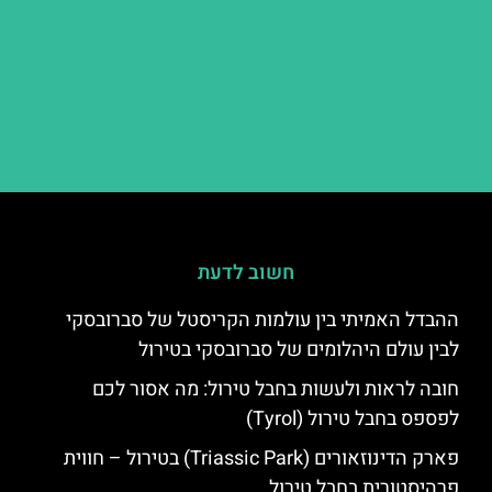
חשוב לדעת
ההבדל האמיתי בין עולמות הקריסטל של סברובסקי
לבין עולם היהלומים של סברובסקי בטירול
חובה לראות ולעשות בחבל טירול: מה אסור לכם
לפספס בחבל טירול (Tyrol)
פארק הדינוזאורים (Triassic Park) בטירול – חווית
פרהיסטורית בחבל טירול