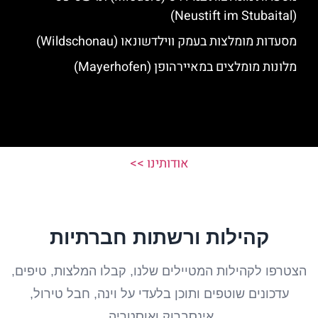
(Neustift im Stubaital)
מסעדות מומלצות בעמק ווילדשונאו (Wildschonau)
מלונות מומלצים במאיירהופן (Mayerhofen)
אודותינו >>
קהילות ורשתות חברתיות
הצטרפו לקהילות המטיילים שלנו, קבלו המלצות, טיפים,
עדכונים שוטפים ותוכן בלעדי על וינה, חבל טירול,
אינסברוק ואוסטריה.