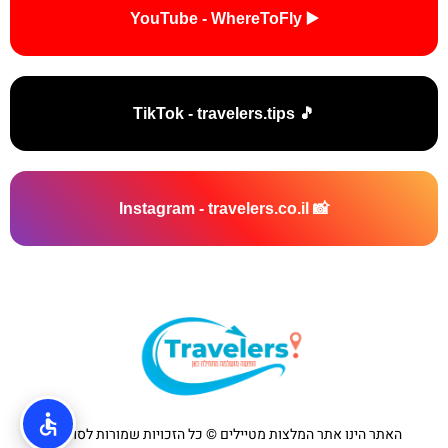
▶️ YouTube - WhereToFly
🎵 TikTok - travelers.tips
📸 Instagram - travelers.co.il
האתר הינו אתר המלצות מטיילים © כל הזכויות שמורות לסוכנות