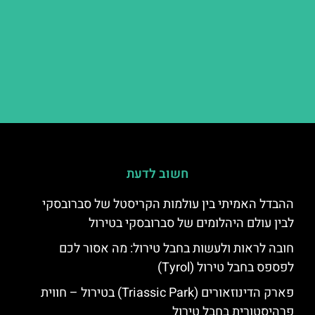
חשוב לדעת
ההבדל האמיתי בין עולמות הקריסטל של סברובסקי
לבין עולם היהלומים של סברובסקי בטירול
חובה לראות ולעשות בחבל טירול: מה אסור לכם
לפספס בחבל טירול (Tyrol)
פארק הדינוזאורים (Triassic Park) בטירול – חווית
פרהיסטורית בחבל טירול