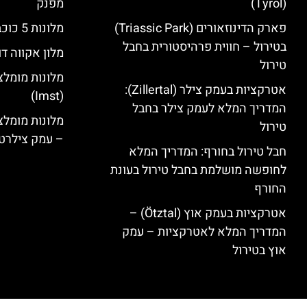
(Tyrol)
מפנק
פארק הדינוזאורים (Triassic Park)
מלונות 5 כוכבים בחבל טירול
בטירול – חווית פרהיסטורית בחבל
מלון אקווה דו
טירול
מלונות מומלצ
אטרקציות בעמק צילר (Zillertal):
(Imst)
המדריך המלא לעמק צילר בחבל
טירול
– עמק צילרט
חבל טירול בחורף: המדריך המלא
לחופשה מושלמת בחבל טירול בעונת
החורף
אטרקציות בעמק אוץ (Ötztal) –
המדריך המלא לאטרקציות – עמק
אוץ בטירול