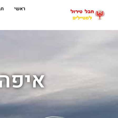
ראשי
חב
איפה 