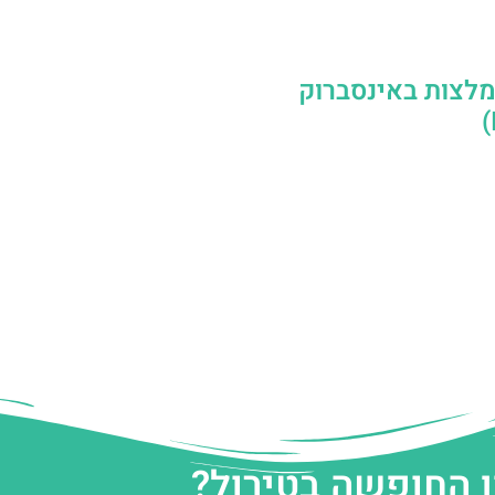
לצות באינסברוק
ן החופשה בטירול?