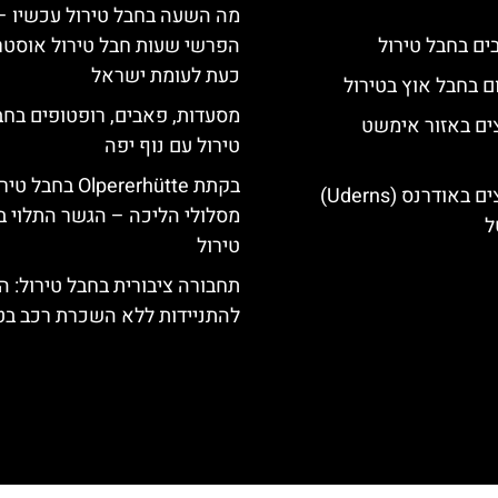
מה השעה בחבל טירול עכשיו –
הפרשי שעות חבל טירול אוסטר
כעת לעומת ישראל
ם בחבל אוץ בטירול
מסעדות, פאבים, רופטופים בחב
ים באזור אימשט
טירול עם נוף יפה
בקתת Olpererhütte בחבל 
מלונות מומלצים באודרנס (Uderns)
מסלולי הליכה – הגשר התלוי ב
ל
טירול
תחבורה ציבורית בחבל טירול: ה
להתניידות ללא השכרת רכב בט