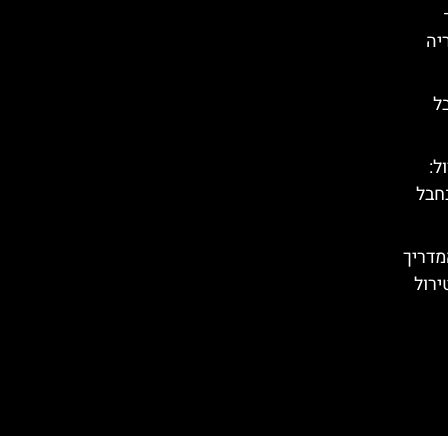
יה
ל
טירול:
חבל
מדריך
ירול