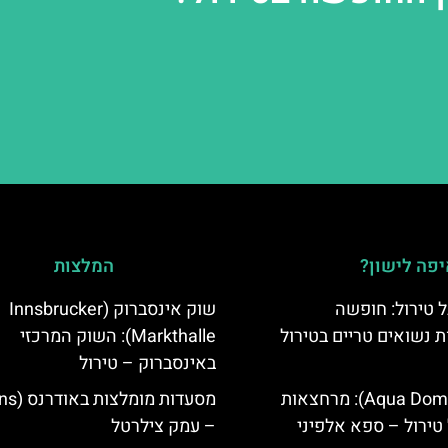
פה לישון?
המלצות
 טירול: חופשה
שוק אינסברוק (Innsbrucker
ת נשואים טריים בטירול
Markthalle): השוק המרכזי
באינסברוק – טירול
אקווה דום (Aqua Dome): מרחצאות
טירול – ספא אלפיני
– עמק צילרטל