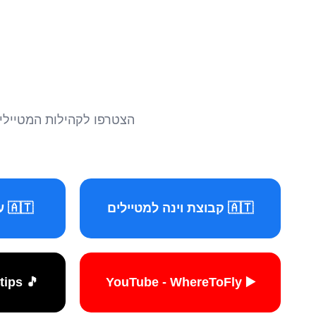
הצטרפו לקהילות המטיילים 
🇦🇹 קבוצת וינה למטיילים
🇦🇹 עמוד וינה למטיילים
🎵 TikTok - travelers.tips
▶️ YouTube - WhereToFly