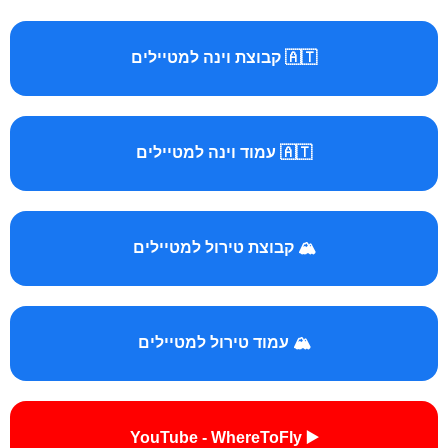
🇦🇹 קבוצת וינה למטיילים
🇦🇹 עמוד וינה למטיילים
🏔️ קבוצת טירול למטיילים
🏔️ עמוד טירול למטיילים
▶️ YouTube - WhereToFly