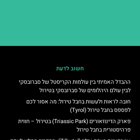
חשוב לדעת
ההבדל האמיתי בין עולמות הקריסטל של סברובסקי
לבין עולם היהלומים של סברובסקי בטירול
חובה לראות ולעשות בחבל טירול: מה אסור לכם
לפספס בחבל טירול (Tyrol)
פארק הדינוזאורים (Triassic Park) בטירול – חווית
פרהיסטורית בחבל טירול