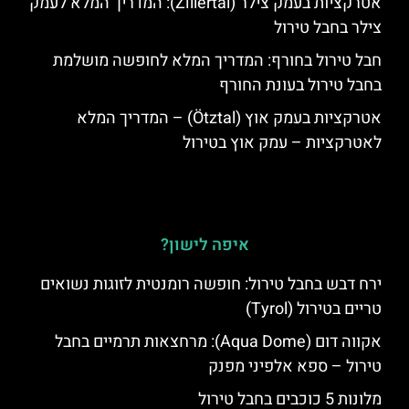
אטרקציות בעמק צילר (Zillertal): המדריך המלא לעמק
צילר בחבל טירול
חבל טירול בחורף: המדריך המלא לחופשה מושלמת
בחבל טירול בעונת החורף
אטרקציות בעמק אוץ (Ötztal) – המדריך המלא
לאטרקציות – עמק אוץ בטירול
איפה לישון?
ירח דבש בחבל טירול: חופשה רומנטית לזוגות נשואים
טריים בטירול (Tyrol)
אקווה דום (Aqua Dome): מרחצאות תרמיים בחבל
טירול – ספא אלפיני מפנק
מלונות 5 כוכבים בחבל טירול