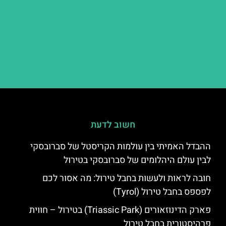
חשוב לדעת
ההבדל האמיתי בין עולמות הקריסטל של סברובסקי
לבין עולם היהלומים של סברובסקי בטירול
חובה לראות ולעשות בחבל טירול: מה אסור לכם
לפספס בחבל טירול (Tyrol)
פארק הדינוזאורים (Triassic Park) בטירול – חווית
פרהיסטורית בחבל טירול