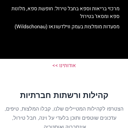
מרכזי בריאות וספא בחבל טירול: חופשת ספא, מלונות
ספא ומסאז' בטירול
מסעדות מומלצות בעמק ווילדשונאו (Wildschonau)
אודותינו >>
קהילות ורשתות חברתיות
הצטרפו לקהילות המטיילים שלנו, קבלו המלצות, טיפים,
עדכונים שוטפים ותוכן בלעדי על וינה, חבל טירול,
אינסברוק ואוסטריה.