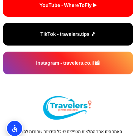
▶️ YouTube - WhereToFly
🎵 TikTok - travelers.tips
📸 Instagram - travelers.co.il
האתר הינו אתר המלצות מטיילים © כל הזכויות שמורות לסוכנות