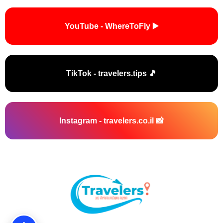
▶️ YouTube - WhereToFly
🎵 TikTok - travelers.tips
📸 Instagram - travelers.co.il