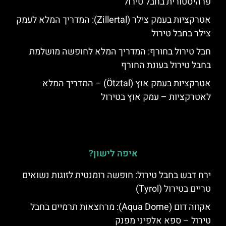
פרהיסטורית בחבל טירול
אטרקציות בעמק צילר (Zillertal): המדריך המלא לעמק
צילר בחבל טירול
חבל טירול בחורף: המדריך המלא לחופשה מושלמת
בחבל טירול בעונת החורף
אטרקציות בעמק אוץ (Ötztal) – המדריך המלא
לאטרקציות – עמק אוץ בטירול
איפה לישון?
ירח דבש בחבל טירול: חופשה רומנטית לזוגות נשואים
טריים בטירול (Tyrol)
אקווה דום (Aqua Dome): מרחצאות תרמיים בחבל
טירול – ספא אלפיני מפנק