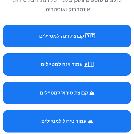
עדכונים שוטפים ותוכן בלעדי על וינה, חבל טירול,
אינסברוק ואוסטריה.
🇦🇹 קבוצת וינה למטיילים
🇦🇹 עמוד וינה למטיילים
🏔️ קבוצת טירול למטיילים
🏔️ עמוד טירול למטיילים