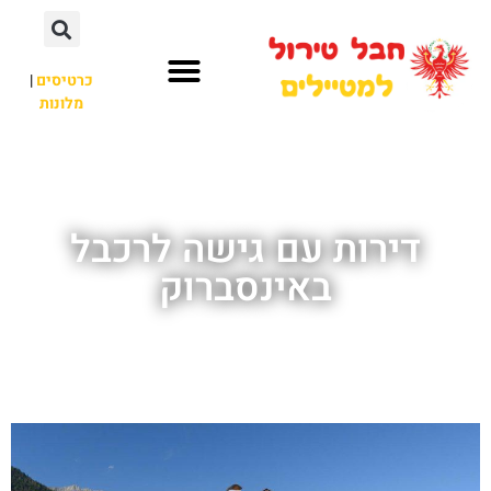
כרטיסים
|
מלונות
חבל טירול
לא רק חבל טירול
דירות עם גישה לרכבל
באינסברוק