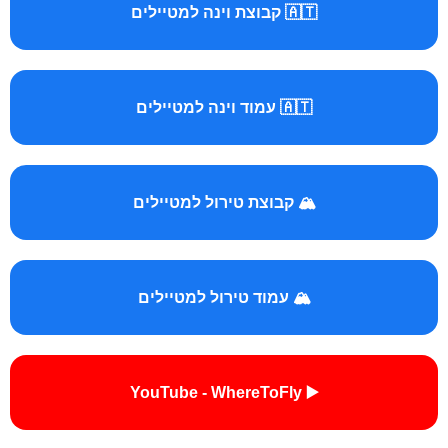
🇦🇹 קבוצת וינה למטיילים
🇦🇹 עמוד וינה למטיילים
🏔️ קבוצת טירול למטיילים
🏔️ עמוד טירול למטיילים
▶️ YouTube - WhereToFly