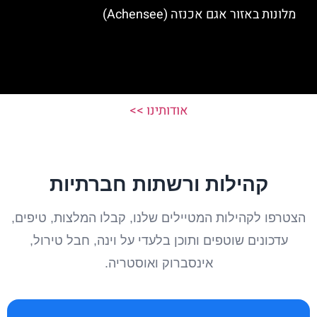
מלונות באזור אגם אכנזה (Achensee)
אודותינו >>
קהילות ורשתות חברתיות
הצטרפו לקהילות המטיילים שלנו, קבלו המלצות, טיפים,
עדכונים שוטפים ותוכן בלעדי על וינה, חבל טירול,
אינסברוק ואוסטריה.