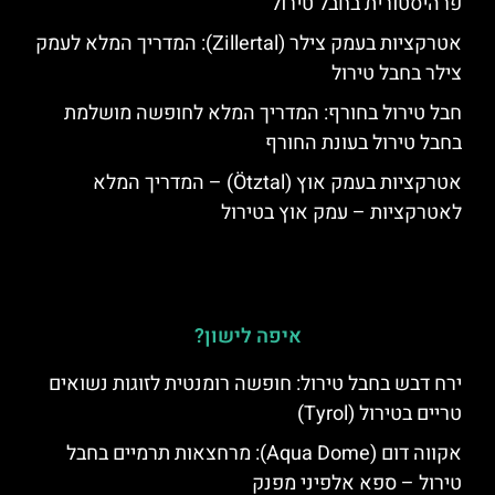
פרהיסטורית בחבל טירול
אטרקציות בעמק צילר (Zillertal): המדריך המלא לעמק
צילר בחבל טירול
חבל טירול בחורף: המדריך המלא לחופשה מושלמת
בחבל טירול בעונת החורף
אטרקציות בעמק אוץ (Ötztal) – המדריך המלא
לאטרקציות – עמק אוץ בטירול
איפה לישון?
ירח דבש בחבל טירול: חופשה רומנטית לזוגות נשואים
טריים בטירול (Tyrol)
אקווה דום (Aqua Dome): מרחצאות תרמיים בחבל
טירול – ספא אלפיני מפנק