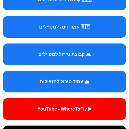
🇦🇹 עמוד וינה למטיילים
🏔️ קבוצת טירול למטיילים
🏔️ עמוד טירול למטיילים
▶️ YouTube - WhereToFly