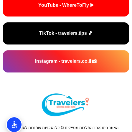
▶️ YouTube - WhereToFly
🎵 TikTok - travelers.tips
📸 Instagram - travelers.co.il
האתר הינו אתר המלצות מטיילים © כל הזכויות שמורות לסוכנות