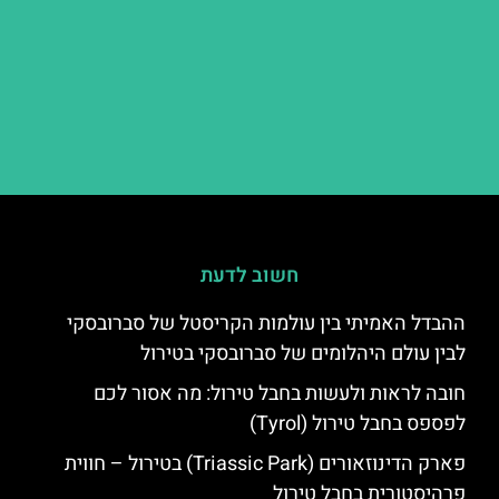
חשוב לדעת
ההבדל האמיתי בין עולמות הקריסטל של סברובסקי
לבין עולם היהלומים של סברובסקי בטירול
חובה לראות ולעשות בחבל טירול: מה אסור לכם
לפספס בחבל טירול (Tyrol)
פארק הדינוזאורים (Triassic Park) בטירול – חווית
פרהיסטורית בחבל טירול