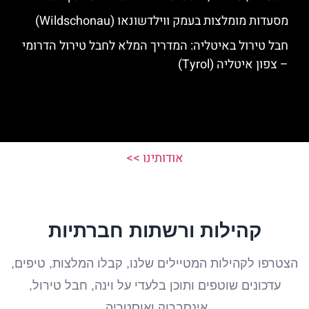
מסעדות מומלצות בעמק ווילדשונאו (Wildschonau)
חבל טירול באיטליה: המדריך המלא לחבל טירול הדרומי
– צפון איטליה (Tyrol)
אודותינו >>
קהילות ורשתות חברתיות
הצטרפו לקהילות המטיילים שלנו, קבלו המלצות, טיפים,
עדכונים שוטפים ותוכן בלעדי על וינה, חבל טירול,
אינסברוק ואוסטריה.