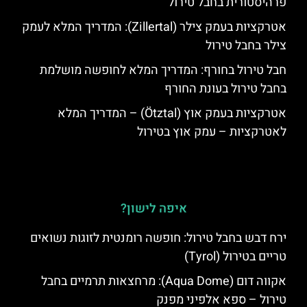
פרהיסטורית בחבל טירול
אטרקציות בעמק צילר (Zillertal): המדריך המלא לעמק
צילר בחבל טירול
חבל טירול בחורף: המדריך המלא לחופשה מושלמת
בחבל טירול בעונת החורף
אטרקציות בעמק אוץ (Ötztal) – המדריך המלא
לאטרקציות – עמק אוץ בטירול
איפה לישון?
ירח דבש בחבל טירול: חופשה רומנטית לזוגות נשואים
טריים בטירול (Tyrol)
אקווה דום (Aqua Dome): מרחצאות תרמיים בחבל
טירול – ספא אלפיני מפנק