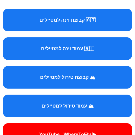
🇦🇹 קבוצת וינה למטיילים
🇦🇹 עמוד וינה למטיילים
🏔️ קבוצת טירול למטיילים
🏔️ עמוד טירול למטיילים
▶️ YouTube - WhereToFly