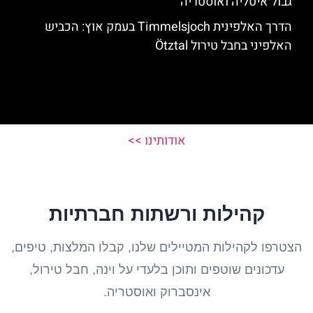
גבול איטליה ואוסטריה
הדרך האלפינית Timmelsjoch בעמק אוץ: הכביש
האלפיני בחבל טירול Ötztal
אודותינו >>
קהילות ורשתות חברתיות
הצטרפו לקהילות המטיילים שלנו, קבלו המלצות, טיפים,
עדכונים שוטפים ותוכן בלעדי על וינה, חבל טירול,
אינסברוק ואוסטריה.