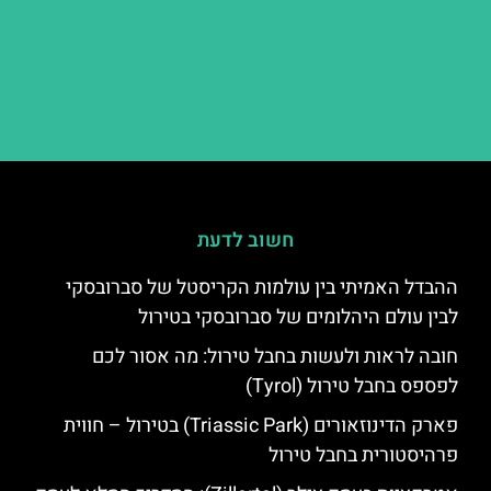
חשוב לדעת
ההבדל האמיתי בין עולמות הקריסטל של סברובסקי
לבין עולם היהלומים של סברובסקי בטירול
חובה לראות ולעשות בחבל טירול: מה אסור לכם
לפספס בחבל טירול (Tyrol)
פארק הדינוזאורים (Triassic Park) בטירול – חווית
פרהיסטורית בחבל טירול