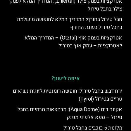
אטרקציות בעמק צילר (Zillertal): המדריך המלא לעמק
צילר בחבל טירול
חבל טירול בחורף: המדריך המלא לחופשה מושלמת
בחבל טירול בעונת החורף
אטרקציות בעמק אוץ (Ötztal) – המדריך המלא
לאטרקציות – עמק אוץ בטירול
איפה לישון?
ירח דבש בחבל טירול: חופשה רומנטית לזוגות נשואים
טריים בטירול (Tyrol)
אקווה דום (Aqua Dome): מרחצאות תרמיים בחבל
טירול – ספא אלפיני מפנק
מלונות 5 כוכבים בחבל טירול