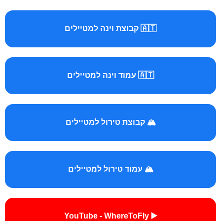
🇦🇹 קבוצת וינה למטיילים
🇦🇹 עמוד וינה למטיילים
🏔️ קבוצת טירול למטיילים
🏔️ עמוד טירול למטיילים
▶️ YouTube - WhereToFly