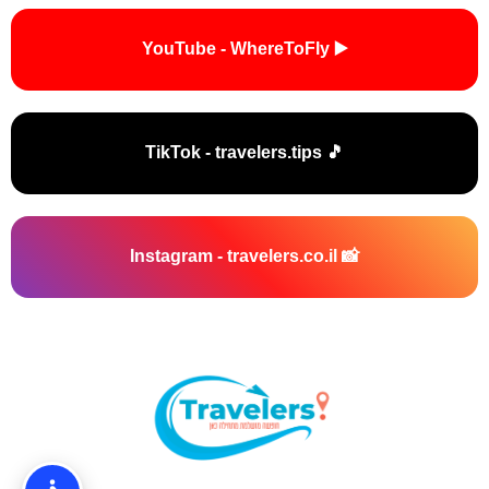
▶️ YouTube - WhereToFly
🎵 TikTok - travelers.tips
📸 Instagram - travelers.co.il