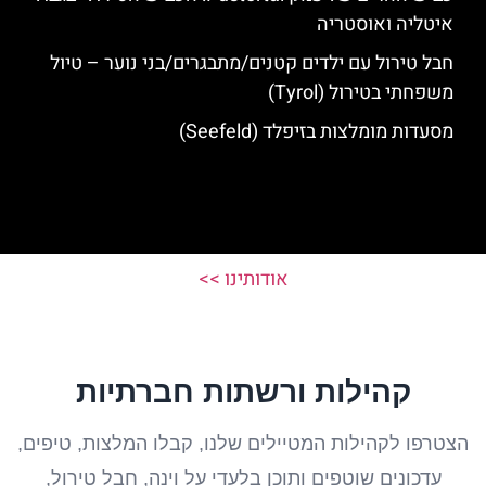
איטליה ואוסטריה
חבל טירול עם ילדים קטנים/מתבגרים/בני נוער – טיול
משפחתי בטירול (Tyrol)
מסעדות מומלצות בזיפלד (Seefeld)
אודותינו >>
קהילות ורשתות חברתיות
הצטרפו לקהילות המטיילים שלנו, קבלו המלצות, טיפים,
עדכונים שוטפים ותוכן בלעדי על וינה, חבל טירול,