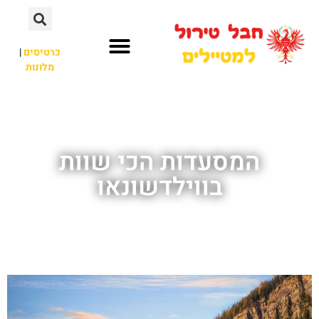
כרטיסים
|
מלונות
חבל טירול
לא רק חבל טירול
המסעדות הכי שוות
בווילדשונאו