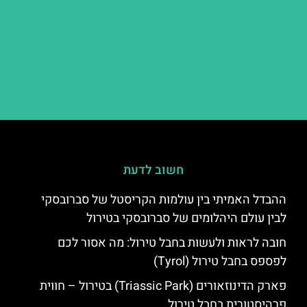
חשוב לדעת
ההבדל האמיתי בין עולמות הקריסטל של סברובסקי
לבין עולם היהלומים של סברובסקי בטירול
חובה לראות ולעשות בחבל טירול: מה אסור לכם
לפספס בחבל טירול (Tyrol)
פארק הדינוזאורים (Triassic Park) בטירול – חווית
פרהיסטורית בחבל טירול