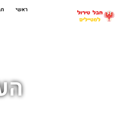
ראשי
חב
העי