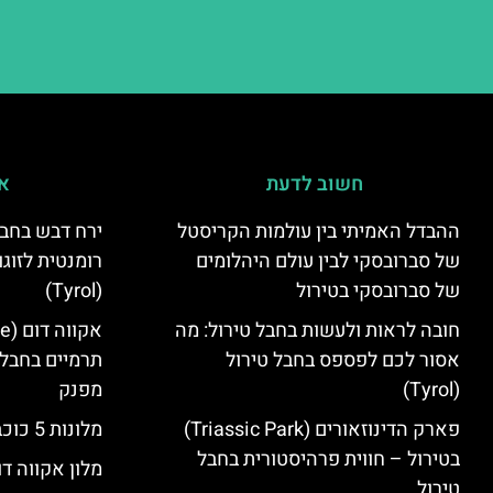
חשוב לדעת
אי
ההבדל האמיתי בין עולמות הקריסטל
ירח דבש בחבל
של סברובסקי לבין עולם היהלומים
רומנטית לזוגו
של סברובסקי בטירול
(Tyrol)
חובה לראות ולעשות בחבל טירול: מה
אסור לכם לפספס בחבל טירול
תרמיים בחבל 
(Tyrol)
מפנק
פארק הדינוזאורים (Triassic Park)
מלונות 5 כוכבים בחבל טירול
בטירול – חווית פרהיסטורית בחבל
מלון אקווה דו
טירול