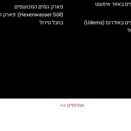
ים באזור אימשט
פארק המים המכושפים
(Hexenwasser Söll): 
מלונות מומלצים באודרנס (Uderns)
בחבל טירול
ל
אודותינו >>