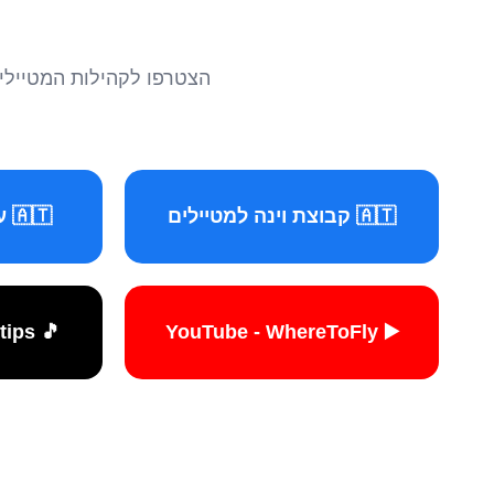
הצטרפו לקהילות המטיילים 
🇦🇹 קבוצת וינה למטיילים
🇦🇹 עמוד וינה למטיילים
🎵 TikTok - travelers.tips
▶️ YouTube - WhereToFly