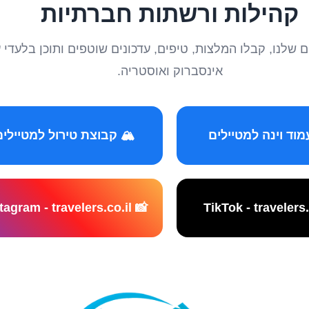
קהילות ורשתות חברתיות
טיילים שלנו, קבלו המלצות, טיפים, עדכונים שוטפים ותוכן ב
אינסברוק ואוסטריה.
️ קבוצת טירול למטיילים
📸 Instagram - travelers.co.il