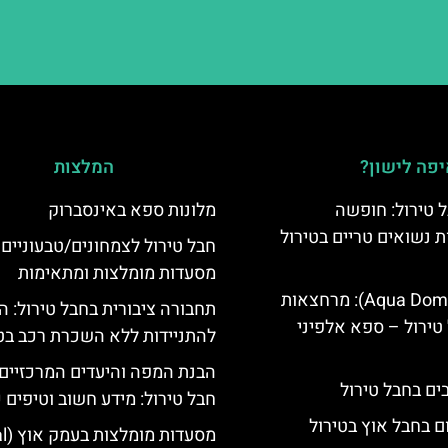
פה לישון?
המלצות
 טירול: חופשה
מלונות ספא באינסברוק
ת נשואים טריים בטירול
חבל טירול לצמחונים/טבעוניים 
מסעדות מומלצות ומתאימות
אקווה דום (Aqua Dome): מרחצאות
תחבורה ציבורית בחבל טירול: ה
טירול – ספא אלפיני
להתניידות ללא השכרת רכב בט
הבנת המפה והיעדים המרכזיים
חבל טירול: מידע חשוב וטיפים 
ם בחבל אוץ בטירול
מסעדות מומלצות בעמק אוץ (Ötztal)