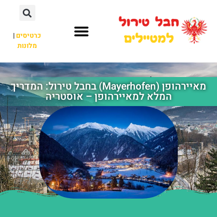
כרטיסים
|
מלונות
חבל טירול
לא רק חבל טירול
מאיירהופן (Mayerhofen) בחבל טירול: המדריך
המלא למאיירהופן – אוסטריה