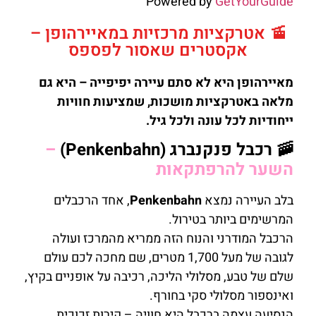
Powered by
GetYourGuide
🚡 אטרקציות מרכזיות במאיירהופן –
אקסטרים שאסור לפספס
מאיירהופן היא לא סתם עיירה יפיפייה – היא גם
מלאה באטרקציות מושכות, שמציעות חוויות
ייחודיות לכל עונה ולכל גיל.
🚠 רכבל פנקנברג (Penkenbahn)
–
השער להרפתקאות
בלב העיירה נמצא
Penkenbahn
, אחד הרכבלים
המרשימים ביותר בטירול.
הרכבל המודרני והנוח הזה ממריא מהמרכז ועולה
לגובה של מעל 1,700 מטרים, שם מחכה לכם עולם
שלם של טבע, מסלולי הליכה, רכיבה על אופניים בקיץ,
ואינספור מסלולי סקי בחורף.
הנסיעה עצמה ברכבל היא חוויה – קירות זכוכית