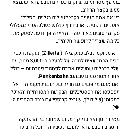
בתי עץ מסורתיים, שווקים כפריים וטבע פראי שנמצא
ממש בקצה הרחוב.
בין אם אתם מגיעים בקיץ לטיולים רגליים, מסלולי
אופניים ורפטינג, או בחורף לגלוש בשלג הטרי במסלולי
סקי מהטובים באירופה – מאיירהופן יודעת לספק את
כל מה שצריך לחופשה חלומית.
היא ממוקמת בלב עמק צילר (Zillertal), מוקפת רכסי
הרים המתנשאים לגובה של למעלה מ-3,000 מטר, עם
שלל רכבלים שמעלים אתכם לפסגות פנורמיות – כולל
אחד המפורסמים שבהם:
Penkenbahn
.
ואם אתם מחפשים גם חוויה של תרבות מקומית – אל
תפספסו את הפסטיבלים, הבקתות המסורתיות והאוכל
המקומי (שלום לך, שניצל קריספי עם בירה מהחבית 🍺
🍽️).
מאיירהופן היא בדיוק המקום שמחבר בין הרפתקה
ורוגע, בין טבע פראי לתרבות עשירה – וכל זה בתוך