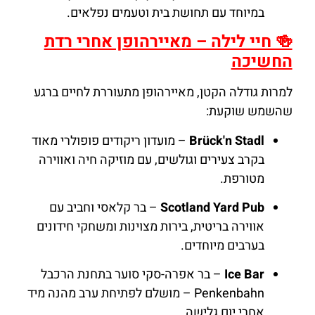
במיוחד עם תחושת בית וטעמים נפלאים.
🍻 חיי לילה – מאיירהופן אחרי רדת
החשיכה
למרות גודלה הקטן, מאיירהופן מתעוררת לחיים ברגע
שהשמש שוקעת:
Brück'n Stadl
– מועדון ריקודים פופולרי מאוד
בקרב צעירים וגולשים, עם מוזיקה חיה ואווירה
מטורפת.
Scotland Yard Pub
– בר קלאסי וחביב עם
אווירה בריטית, בירות מצוינות ומשחקי חידונים
בערבים מיוחדים.
Ice Bar
– בר אפרה-סקי סוער בתחנת הרכבל
Penkenbahn – מושלם לפתיחת ערב מהנה מיד
אחרי יום גלישה.