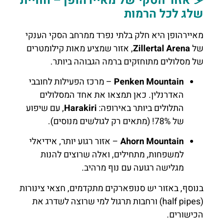
⛷️ אזור הסקי של מאיירהופן – חוויית
שלג לכל הרמות
מאיירהופן היא חלק בלתי נפרד ממרחב הסקי הענקי
של
Zillertal Arena
, אזור שמציע מאות קילומטרים
של מסלולים מתוחזקים ברמה הגבוהה ביותר.
Penken Mountain
– מרכז הפעילות לחובבי
האדרנלין. כאן תמצאו את אחד המסלולים
התלולים ביותר באירופה:
Harakiri
, עם שיפוע
של 78%! (מתאים רק לגולשים מנוסים).
Ahorn Mountain
– אזור רגוע יותר, אידיאלי
למשפחות, מתחילים, ואלה שרוצים להנות
מגלישה רגועה עם נוף מרהיב.
בנוסף, באזור יש סנופארקים מתקדמים, חצאי צינורות
(half pipes) ורחבות תרגול למי שרוצה לשדרג את
הכישורים.