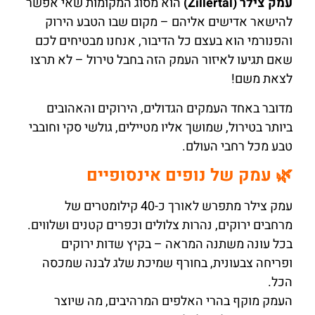
עמק צילר (Zillertal)
הוא מסוג המקומות שאי אפשר
להישאר אדישים אליהם – מקום שבו הטבע הירוק
והפנורמי הוא בעצם כל הדיבור, אנחנו מבטיחים לכם
שאם תגיעו לאיזור העמק הזה בחבל טירול – לא תרצו
לצאת משם!
מדובר באחד העמקים הגדולים, הירוקים והאהובים
ביותר בטירול, שמושך אליו מטיילים, גולשי סקי וחובבי
טבע מכל רחבי העולם.
🌿 עמק של נופים אינסופיים
עמק צילר מתפרש לאורך כ-40 קילומטרים של
מרחבים ירוקים, נהרות צלולים וכפרים קטנים ושלווים.
בכל עונה משתנה המראה – בקיץ שדות ירוקים
ופריחה צבעונית, בחורף שמיכת שלג לבנה שמכסה
הכל.
העמק מוקף בהרי האלפים המרהיבים, מה שיוצר