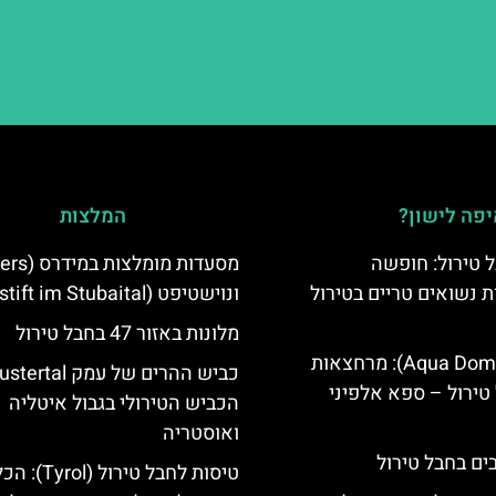
פה לישון?
המלצות
 טירול: חופשה
ת נשואים טריים בטירול
ונוישטיפט (Neustift im Stubaital)
מלונות באזור 47 בחבל טירול
אקווה דום (Aqua Dome): מרחצאות
טירול – ספא אלפיני
הכביש הטירולי בגבול איטליה
ואוסטריה
טיסות לחבל טירול (l