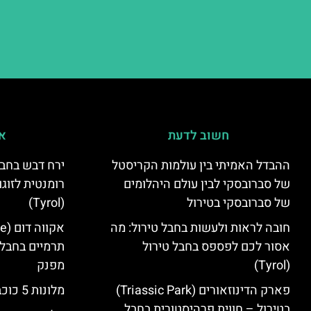
חשוב לדעת
אי
ההבדל האמיתי בין עולמות הקריסטל
ירח דבש בחבל
של סברובסקי לבין עולם היהלומים
רומנטית לזוגו
של סברובסקי בטירול
(Tyrol)
חובה לראות ולעשות בחבל טירול: מה
אסור לכם לפספס בחבל טירול
תרמיים בחבל 
(Tyrol)
מפנק
פארק הדינוזאורים (Triassic Park)
מלונות 5 כוכבים בחבל טירול
בטירול – חווית פרהיסטורית בחבל