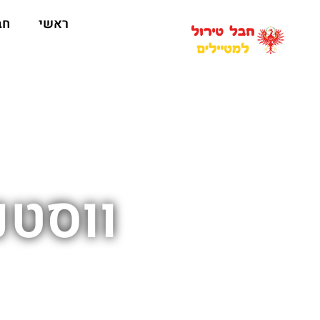
ראשי
חב
ווסטנדורף 