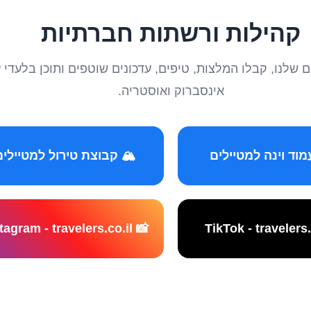
קהילות ורשתות חברתיות
טיילים שלנו, קבלו המלצות, טיפים, עדכונים שוטפים ותוכן ב
אינסברוק ואוסטריה.
️ קבוצת טירול למטיילים
📸 Instagram - travelers.co.il