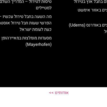
ם בחבל אוץ בטירול
טיסות לטירול – המדריך השלם
למטיילים
ים באזור אימשט
מה השעה בחבל טירול עכשיו –
הפרשי שעות חבל טירול אוסטר
מלונות מומלצים באודרנס (Uderns)
כעת לעומת ישראל
ל
מסעדות מומלצות במאיירהופן
(Mayerhofen)
אודותינו >>