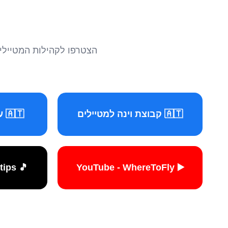
הצטרפו לקהילות המטיילים 
🇦🇹 קבוצת וינה למטיילים
🇦🇹 עמוד וינה למטיילים
🎵 TikTok - travelers.tips
▶️ YouTube - WhereToFly