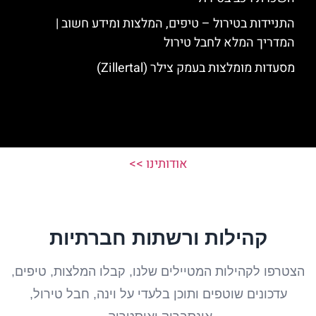
התניידות בטירול – טיפים, המלצות ומידע חשוב |
המדריך המלא לחבל טירול
מסעדות מומלצות בעמק צילר (Zillertal)
אודותינו >>
קהילות ורשתות חברתיות
הצטרפו לקהילות המטיילים שלנו, קבלו המלצות, טיפים,
עדכונים שוטפים ותוכן בלעדי על וינה, חבל טירול,