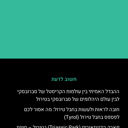
חשוב לדעת
ההבדל האמיתי בין עולמות הקריסטל של סברובסקי
לבין עולם היהלומים של סברובסקי בטירול
חובה לראות ולעשות בחבל טירול: מה אסור לכם
לפספס בחבל טירול (Tyrol)
פארק הדינוזאורים (Triassic Park) בטירול – חווית