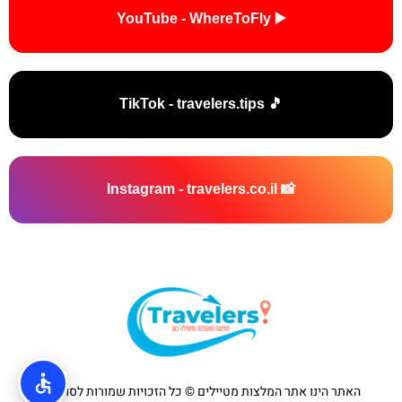
▶️ YouTube - WhereToFly
🎵 TikTok - travelers.tips
📸 Instagram - travelers.co.il
האתר הינו אתר המלצות מטיילים © כל הזכויות שמורות לסוכנות