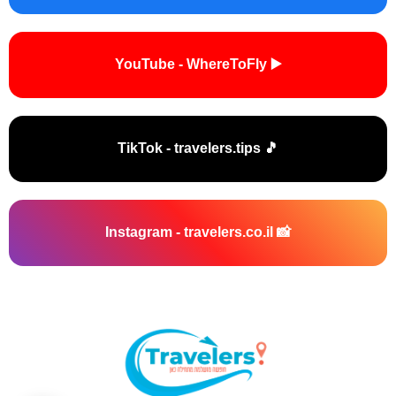
▶️ YouTube - WhereToFly
🎵 TikTok - travelers.tips
📸 Instagram - travelers.co.il