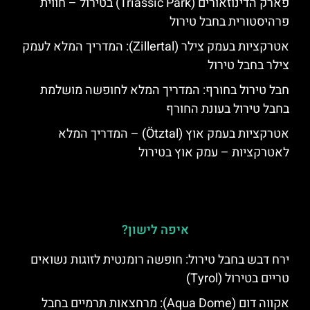
פארק הדינוזאורים (Triassic Park) בטירול – חווית
פרהיסטורית בחבל טירול
אטרקציות בעמק צילר (Zillertal): המדריך המלא לעמק
צילר בחבל טירול
חבל טירול בחורף: המדריך המלא לחופשה מושלמת
בחבל טירול בעונת החורף
אטרקציות בעמק אוץ (Ötztal) – המדריך המלא
לאטרקציות – עמק אוץ בטירול
איפה לישון?
ירח דבש בחבל טירול: חופשה רומנטית לזוגות נשואים
טריים בטירול (Tyrol)
אקווה דום (Aqua Dome): מרחצאות תרמיים בחבל