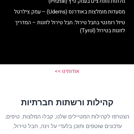
מלונות מומלצים בעמק פיץ (Pitztal)
מסעדות מומלצות באודרנס (Uderns) – עמק צילרטל
טיול רומנטי בחבל טירול: חבל טירול לזוגות – המדריך
לזוגות בטירול (Tyrol)
אודותינו >>
קהילות ורשתות חברתיות
הצטרפו לקהילות המטיילים שלנו, קבלו המלצות, טיפים,
עדכונים שוטפים ותוכן בלעדי על וינה, חבל טירול,