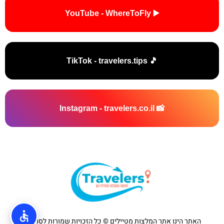
▶️ YouTube - WhereToFly
🎵 TikTok - travelers.tips
📸 Instagram - travelers.co.il
האתר הינו אתר המלצות מטיילים © כל הזכויות שמורות לסוכנות