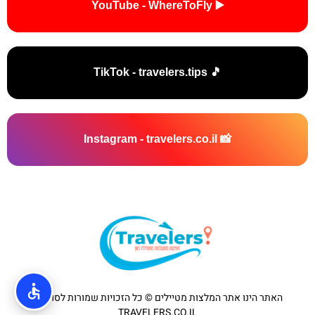
▶️ YouTube - WhereToFly
🎵 TikTok - travelers.tips
📸 Instagram - travelers.co.il
האתר הינו אתר המלצות מטיילים © כל הזכויות שמורות לסוכנות
TRAVELERS.CO.IL