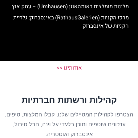
מלונות מומלצים באומהאוזן (Umhausen) – עמק אוץ
מרכז הקניות (RathausGalerien) באינסברוק: גלריית
הקניות של אינסברוק
אודותינו >>
קהילות ורשתות חברתיות
הצטרפו לקהילות המטיילים שלנו, קבלו המלצות, טיפים,
עדכונים שוטפים ותוכן בלעדי על וינה, חבל טירול,
אינסברוק ואוסטריה.