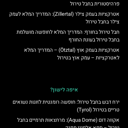
פרהיסטורית בחבל טירול
אטרקציות בעמק צילר (Zillertal): המדריך המלא לעמק
צילר בחבל טירול
חבל טירול בחורף: המדריך המלא לחופשה מושלמת
בחבל טירול בעונת החורף
אטרקציות בעמק אוץ (Ötztal) – המדריך המלא
לאטרקציות – עמק אוץ בטירול
איפה לישון?
ירח דבש בחבל טירול: חופשה רומנטית לזוגות נשואים
טריים בטירול (Tyrol)
אקווה דום (Aqua Dome): מרחצאות תרמיים בחבל
טירול – ספא אלפיני מפנק