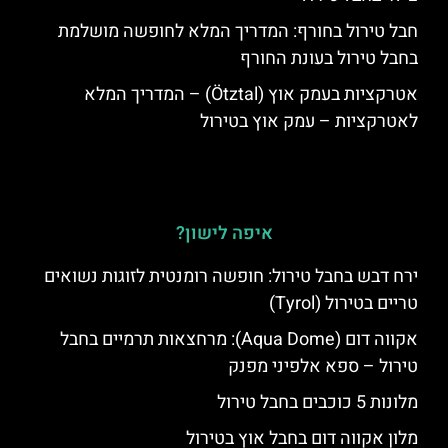
חבל טירול בחורף: המדריך המלא לחופשה מושלמת
בחבל טירול בעונת החורף
אטרקציות בעמק אוץ (Ötztal) – המדריך המלא
לאטרקציות – עמק אוץ בטירול
איפה לישון?
ירח דבש בחבל טירול: חופשה רומנטית לזוגות נשואים
טריים בטירול (Tyrol)
אקווה דום (Aqua Dome): מרחצאות תרמיים בחבל
טירול – ספא אלפיני מפנק
מלונות 5 כוכבים בחבל טירול
מלון אקווה דום בחבל אוץ בטירול