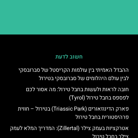
חשוב לדעת
ההבדל האמיתי בין עולמות הקריסטל של סברובסקי
לבין עולם היהלומים של סברובסקי בטירול
חובה לראות ולעשות בחבל טירול: מה אסור לכם
לפספס בחבל טירול (Tyrol)
פארק הדינוזאורים (Triassic Park) בטירול – חווית
פרהיסטורית בחבל טירול
אטרקציות בעמק צילר (Zillertal): המדריך המלא לעמק
צילר בחבל טירול