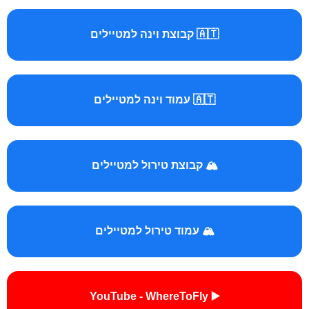
🇦🇹 קבוצת וינה למטיילים
🇦🇹 עמוד וינה למטיילים
🏔️ קבוצת טירול למטיילים
🏔️ עמוד טירול למטיילים
▶️ YouTube - WhereToFly