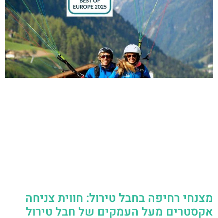
מצנחי רחיפה בחבל טירול: חווית צניחה
אקסטרים מעל העמקים של חבל טירול