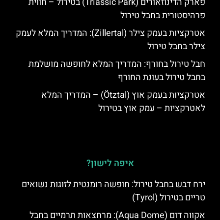
פארק הדינוזאורים (Triassic Park) בטירול – חווית
פרהיסטורית בחבל טירול
אטרקציות בעמק צילר (Zillertal): המדריך המלא לעמק
צילר בחבל טירול
חבל טירול בחורף: המדריך המלא לחופשה מושלמת
בחבל טירול בעונת החורף
אטרקציות בעמק אוץ (Ötztal) – המדריך המלא
לאטרקציות – עמק אוץ בטירול
איפה לישון?
ירח דבש בחבל טירול: חופשה רומנטית לזוגות נשואים
טריים בטירול (Tyrol)
אקווה דום (Aqua Dome): מרחצאות תרמיים בחבל