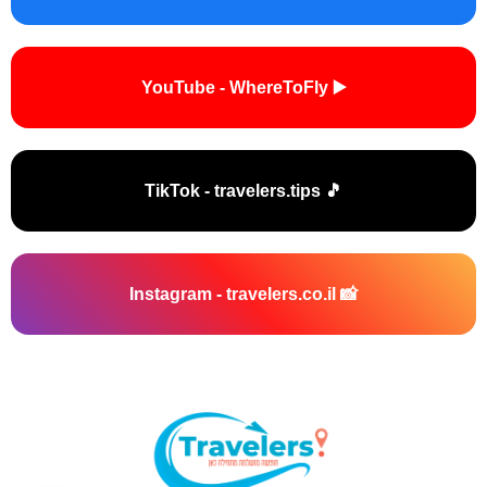
▶️ YouTube - WhereToFly
🎵 TikTok - travelers.tips
📸 Instagram - travelers.co.il