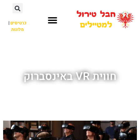
כרטיסים
|
מלונות
חבל טירול
לא רק חבל טירול
חווית VR באינסברוק