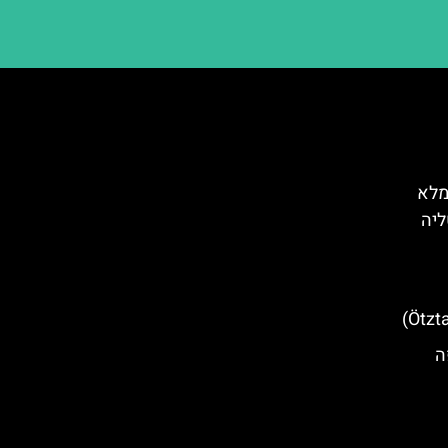
מלא
ליה
י קפה