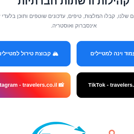
קהילות ורשתות חברתיות
טיילים שלנו, קבלו המלצות, טיפים, עדכונים שוטפים ותוכן ב
אינסברוק ואוסטריה.
️ קבוצת טירול למטיילים
📸 Instagram - travelers.co.il