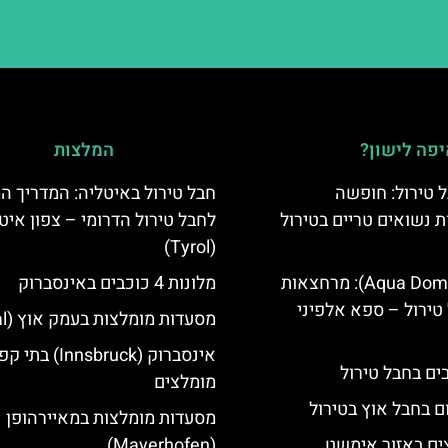
פה לישון?
המלצות
 טירול: חופשה
חבל טירול באיטליה: המדריך ה
ת נשואים טריים בטירול
לחבל טירול הדרומי – צפון איט
(Tyrol)
אקווה דום (Aqua Dome): מרחצאות
מלונות 4 כוכבים באינסברוק
טירול – ספא אלפיני
מסעדות מומלצות בעמק אוץ (Ötztal)
אינסברוק (Innsbruck) בת
מומלצים
ם בחבל אוץ בטירול
מסעדות מומלצות במאיירהופן
ים באזור אימשט
(Mayerhofen)