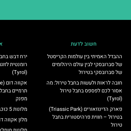
חשוב לדעת
אי
ההבדל האמיתי בין עולמות הקריסטל
ירח דבש בחבל
של סברובסקי לבין עולם היהלומים
רומנטית לזוגו
של סברובסקי בטירול
(Tyrol)
חובה לראות ולעשות בחבל טירול: מה
אסור לכם לפספס בחבל טירול
תרמיים בחבל 
(Tyrol)
מפנק
פארק הדינוזאורים (Triassic Park)
מלונות 5 כוכבים בחבל טירול
בטירול – חווית פרהיסטורית בחבל
מלון אקווה דו
טירול
מלונות מומלצ