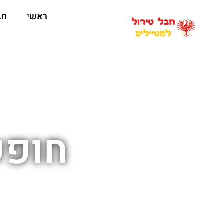
ראשי
חב
חופש