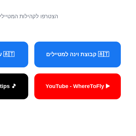
הצטרפו לקהילות המטיילים 
🇦🇹 קבוצת וינה למטיילים
🇦🇹 עמוד וינה למטיילים
🎵 TikTok - travelers.tips
▶️ YouTube - WhereToFly