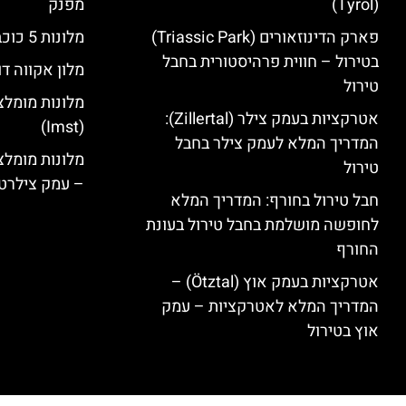
(Tyrol)
מפנק
פארק הדינוזאורים (Triassic Park)
מלונות 5 כוכבים בחבל טירול
בטירול – חווית פרהיסטורית בחבל
מלון אקווה דו
טירול
מלונות מומלצ
אטרקציות בעמק צילר (Zillertal):
(Imst)
המדריך המלא לעמק צילר בחבל
טירול
– עמק צילרט
חבל טירול בחורף: המדריך המלא
לחופשה מושלמת בחבל טירול בעונת
החורף
אטרקציות בעמק אוץ (Ötztal) –
המדריך המלא לאטרקציות – עמק
אוץ בטירול