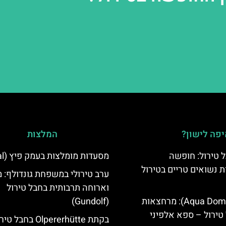
פה לישון?
המלצות
 טירול: חופשה
מסעדות מומלצות בעמק פיץ (Pitztal)
ת נשואים טריים בטירול
ערב טירולי במשפחת גונדולף: 
וארוחה תרבותית בחבל טירול
אקווה דום (Aqua Dome): מרחצאות
(Gundolf)
טירול – ספא אלפיני
בקתת Olpererhütte בחבל 