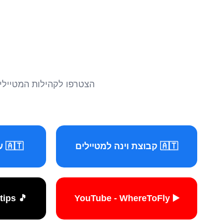
הצטרפו לקהילות המטיילים 
🇦🇹 קבוצת וינה למטיילים
🇦🇹 עמוד וינה למטיילים
🎵 TikTok - travelers.tips
▶️ YouTube - WhereToFly