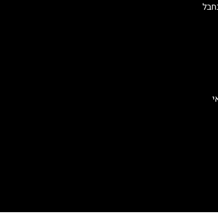
חבל
י