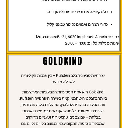
סלט קינואה עם גרגירי חומוס ולימון כבוש
כדורי תמרים ואגוזים כקינוח טבעוני קליל
כתובת:
Museumstraße 21, 6020 Innsbruck, Austria
שעות פעילות:
כל יום: 11:00–20:00
GOLDKIND
יצירתיות טבעונית בלב Kufstein – בין אמנות הקולינריה
לאכילה מודעת
Goldkind היא אחת המסעדות הטבעוניות המרשימות
ביותר בחבל טירול, הממוקמת בעיירה היפהפייה Kufstein.
זוהי מסעדה טבעונית לחלוטין, הפועלת בגישה אמנותית,
יצירתית ומאוזנת. כל מנה כאן נראית כמו יצירת אמנות
בצלחת – עם צבעים, טקסטורות וטעמים מדויקים
שמספרים סיפור. המקום עצמו מעוצב בקווים נקיים עם