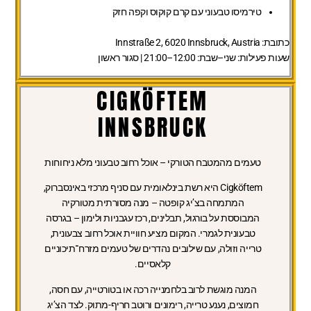
טירמיסו טבעוני עם קרם קוקוס וקפה חזק
כתובת:
Innstraße 2, 6020 Innsbruck, Austria
שעות פעילות:
שני–שבת: 12:00–21:00 | סגור ראשון
CIGKÖFTEM
INNSBRUCK
טעמים מהמטבח הטורקי – אוכל רחוב טבעוני מלא ניחוחות
Cigköftem היא רשת בינלאומית עם סניף מרכזי באינסברוק,
המתמחה בצ’יג קופטה – מנה מסורתית מטורקיה
המבוססת על בורגול, תבלינים, רכז עגבניות ולימון – בגרסה
טבעונית לגמרי. המקום מציע חוויית אוכל רחוב צבעונית,
טרייה וזולה, עם שילובים נהדרים של טעמים מזרח־תיכוניים
קלאסיים.
המנה מוגשת לרוב בלחמנייה רכה או בטורטייה, עם חסה,
חמוצים, נענע טרייה, רימונים ורוטב חריף-מתוק. לצד הצ’יג