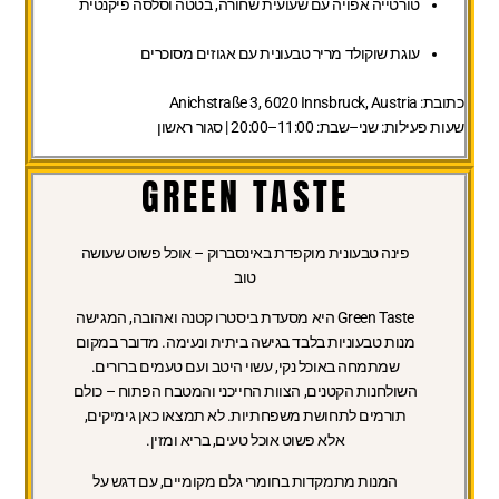
טורטייה אפויה עם שעועית שחורה, בטטה וסלסה פיקנטית
עוגת שוקולד מריר טבעונית עם אגוזים מסוכרים
כתובת:
Anichstraße 3, 6020 Innsbruck, Austria
שעות פעילות:
שני–שבת: 11:00–20:00 | סגור ראשון
GREEN TASTE
פינה טבעונית מוקפדת באינסברוק – אוכל פשוט שעושה
טוב
Green Taste היא מסעדת ביסטרו קטנה ואהובה, המגישה
מנות טבעוניות בלבד בגישה ביתית ונעימה. מדובר במקום
שמתמחה באוכל נקי, עשוי היטב ועם טעמים ברורים.
השולחנות הקטנים, הצוות החייכני והמטבח הפתוח – כולם
תורמים לתחושת משפחתיות. לא תמצאו כאן גימיקים,
אלא פשוט אוכל טעים, בריא ומזין.
המנות מתמקדות בחומרי גלם מקומיים, עם דגש על