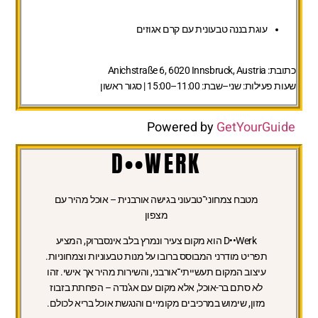
עוגת בננה טבעונית עם קרם אגוזים
כתובת:
Anichstraße 6, 6020 Innsbruck, Austria
שעות פעילות:
שני–שבת: 11:00–15:00 | סגור ראשון
Powered by
GetYourGuide
D••WERK
מטבח צמחוני־טבעוני בגישה אורבנית – אוכל מהיר עם
מצפון
D••Werk הוא מקום צעיר ונמרץ בלב אינסברוק, המציע
תפריט מודרני המבוסס ברובו על מנות טבעוניות וצמחוניות.
עיצוב המקום תעשייתי־אורבני, והשירות מהיר אך אישי. זהו
לא סתם בר-אוכל, אלא מקום עם אג'נדה – הפחתת בזבוז
מזון, שימוש במרכיבים מקומיים והנגשת אוכל בריא לכולם.