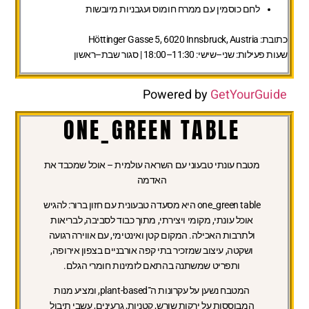
לחם כוסמין עם ממרח חומוס ועגבניות מיובשות
כתובת:
Höttinger Gasse 5, 6020 Innsbruck, Austria
שעות פעילות:
שני–שישי: 11:30–18:00 | סגור שבת–ראשון
Powered by
GetYourGuide
ONE_GREEN TABLE
מטבח עונתי טבעוני עם השראה עולמית – אוכל שמכבד את
האדמה
one_green table היא מסעדה טבעונית עם חזון ברור: להגיש
אוכל עונתי, מקומי ויצירתי, מתוך כבוד לסביבה, לבריאות
ולתרבות האכילה. המקום קטן ואינטימי, עם אווירה רגועה
ושקטה, עיצוב שמזכיר בתי קפה אורבניים בצפון אירופה,
ותפריט שמשתנה בהתאם לזמינות חומרי הגלם.
המטבח נשען על עקרונות ה־plant-based, ומציע מנות
המבוססות על ירקות שורש, קטניות, גרעינים, עשבי תיבול