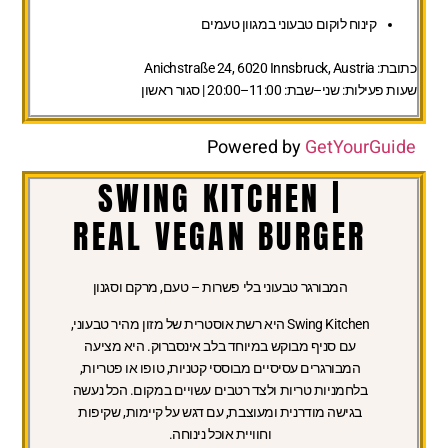
קינוח לוקום טבעוני במגוון טעמים
כתובת:
Anichstraße 24, 6020 Innsbruck, Austria
שעות פעילות:
שני–שבת: 11:00–20:00 | סגור ראשון
Powered by
GetYourGuide
SWING KITCHEN |
REAL VEGAN BURGER
המבורגר טבעוני בלי פשרות – טעם, מרקם וסגנון
Swing Kitchen היא רשת אוסטרית של מזון מהיר טבעוני,
עם סניף מבוקש במיוחד בלב אינסברוק. היא מציעה
המבורגרים עסיסיים מבוססי קטניות, טופו או פטריות,
בלחמניות טריות ולצד רטבים עשויים במקום. הכל נעשה
בגישה מודרנית ומעוצבת, עם דגש על קיימות, שקיפות
וחוויית אוכל נינוחה.