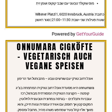
מוס שוקולד טבעוני עם שבבי קוקוס ושמן זית
כתובת:
Wiltener Platzl 1, 6020 Innsbruck, Austria
שעות פעילות:
שני–שבת: 11:30–21:00 | סגור ראשון
Powered by
GetYourGuide
ONNUMARA CIGKÖFTE
– VEGETARISCH AUCH
VEGANE SPEISEN
אוכל רחוב טורקי עם שורשים וצבע – מהבורגול ועד הרימון
onnumara היא מסעדת אוכל רחוב טורקית המתמחה בצ'יג
קופטה – הקציצה הטורקית המסורתית מבורגול, רכז
עגבניות ותבלינים – בגרסה צמחונית וטבעונית לחלוטין.
המקום קטן אך תוסס, עם אווירה עממית וצוות חייכן, והוא
מושך אליו קהל צעיר שמחפש משהו מהיר, מתובל ומספק.