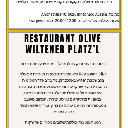
קינוח עונתי של קרם קוקוס עם קונפי פירות יער ואגוזים קלויים
כתובת:
Anichstraße 10, 6020 Innsbruck, Austria
שעות פעילות:
שלישי–שבת: 12:00–20:00 | סגור ראשון ושני
RESTAURANT OLIVE
WILTENER PLATZ’L
ביסטרו טבעוני ותיק עם לב גדול – מנות צבעוניות ונדיבות
Restaurant Olive היא מסעדת טבעונות מוערכת הפועלת
בלב שכונת Wilten באינסברוק. מדובר באחד המקומות
הראשונים בעיר שהקדישו תפריט שלם לטבעונות, ועד היום
היא שומרת על הפופולריות שלה בזכות מנות נדיבות,
צבעוניות וביתיות עם טוויסט יצירתי. המקום מעוצב
בפשטות חמימה, עם ישיבה גם בחוץ, ושירות שהוא תמיד
בגובה העיניים.
המנות מגוונות וכוללות שילובים מקוריים של ירקות