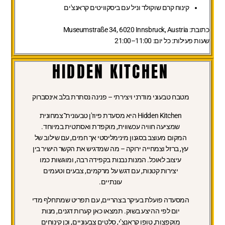
קינוח קרם שוקולד וניל עם ביסקוויטים קראנצ'ים
כתובת:
Museumstraße 34, 6020 Innsbruck, Austria
שעות פעילות:
כל יום: 11:00–21:00
HIDDEN KITCHEN
מטבח טבעוני מודרני ויצירתי – פנינה נסתרת בלב אינסברוק
Hidden Kitchen היא מסעדת פיוז'ן טבעונית־צמחונית
שמציעה חוויה עכשווית, מוקפדת ואסתטית במיוחד.
המקום מעוצב בסגנון מינימליסטי אך חמים, עם שילוב של
עץ, ברזל וצמחייה ירוקה – מה שמדגיש את הקשר הישיר בין
עיצוב לאוכל. המנות נבנות בקפידה רבה, ומוגשות כמו
יצירות קטנות, עם דגש על מרקמים, צבעים וטעמים
עונתיים.
המסעדה פועלת בעיקר בצהריים, עם תפריט שמתחלף מדי
יום לפי ההיצע בשוק. תמצאו כאן קערות דגנים, מנות
מוקפצות, טופו קראנצ’י, סלטים צבעוניים, וכן קינוחים