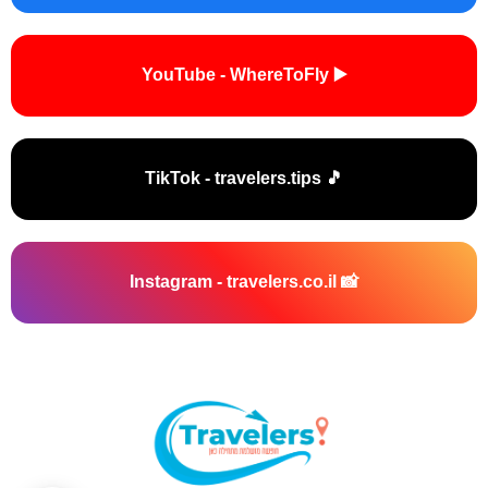
▶️ YouTube - WhereToFly
🎵 TikTok - travelers.tips
📸 Instagram - travelers.co.il