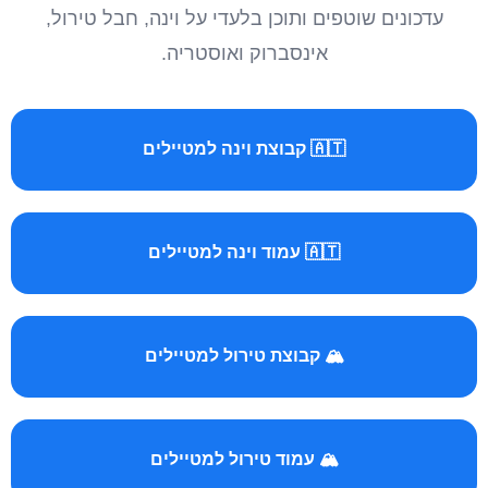
עדכונים שוטפים ותוכן בלעדי על וינה, חבל טירול,
אינסברוק ואוסטריה.
🇦🇹 קבוצת וינה למטיילים
🇦🇹 עמוד וינה למטיילים
🏔️ קבוצת טירול למטיילים
🏔️ עמוד טירול למטיילים