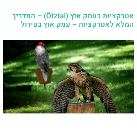
אטרקציות בעמק אוץ (Ötztal) – המדריך
המלא לאטרקציות – עמק אוץ בטירול