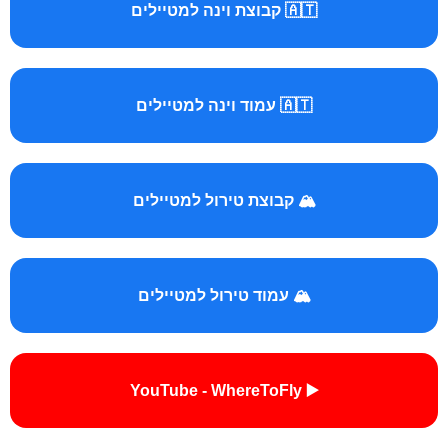
🇦🇹 קבוצת וינה למטיילים
🇦🇹 עמוד וינה למטיילים
🏔️ קבוצת טירול למטיילים
🏔️ עמוד טירול למטיילים
▶️ YouTube - WhereToFly