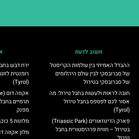
חשוב לדעת
אי
ההבדל האמיתי בין עולמות הקריסטל
ירח דבש בחבל
של סברובסקי לבין עולם היהלומים
רומנטית לזוגו
של סברובסקי בטירול
(Tyrol)
חובה לראות ולעשות בחבל טירול: מה
אסור לכם לפספס בחבל טירול
תרמיים בחבל 
(Tyrol)
מפנק
פארק הדינוזאורים (Triassic Park)
מלונות 5 כוכבים בחבל טירול
בטירול – חווית פרהיסטורית בחבל
מלון אקווה דו
טירול