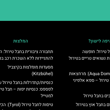
פה לישון?
המלצות
 טירול: חופשה
תחבורה ציבורית בחבל טירול: ה
ת נשואים טריים בטירול
להתניידות ללא השכרת רכב בט
מסעדות מומלצות בקיצביל
אקווה דום (Aqua Dome): מרחצאות
(Kitzbühel)
טירול – ספא אלפיני
כנסיות/קתדרלות בחבל טירול 
לפספס: כנסיות יפות – חבל טיר
למטייל
ם בחבל אוץ בטירול
טיסות לחבל טירול (l