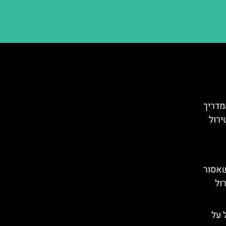
מדריך
ירול
שאסור
ול
Tyro): הכל על