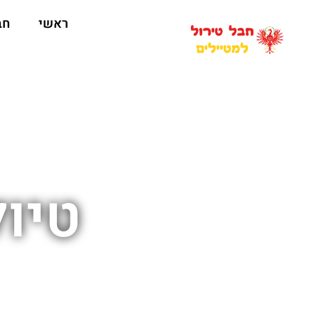
ראשי
חב
טיול