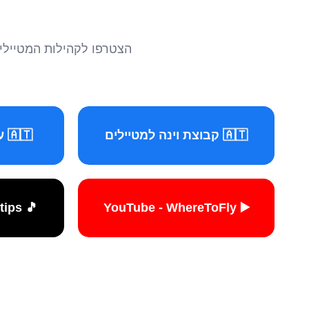
הצטרפו לקהילות המטיילים 
🇦🇹 קבוצת וינה למטיילים
🇦🇹 עמוד וינה למטיילים
🎵 TikTok - travelers.tips
▶️ YouTube - WhereToFly