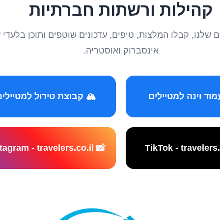
קהילות ורשתות חברתיות
טיילים שלנו, קבלו המלצות, טיפים, עדכונים שוטפים ותוכן ב
אינסברוק ואוסטריה.
️ קבוצת טירול למטיילים
📸 Instagram - travelers.co.il