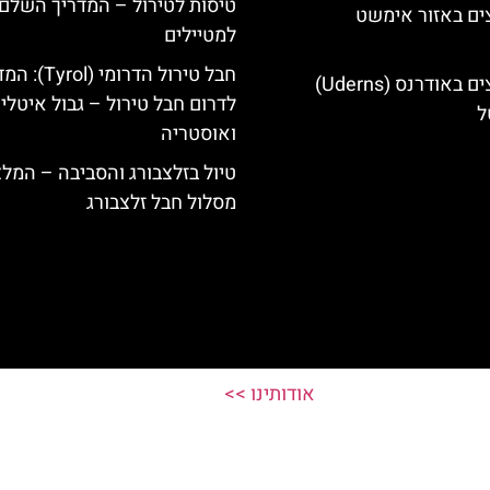
טיסות לטירול – המדריך השלם
ים באזור אימשט
למטיילים
חבל טירול הדרומי (l
מלונות מומלצים באודרנס (Uderns)
לדרום חבל טירול – גבול איטלי
ל
ואוסטריה
טיול בזלצבורג והסביבה – המל
מסלול חבל זלצבורג
אודותינו >>