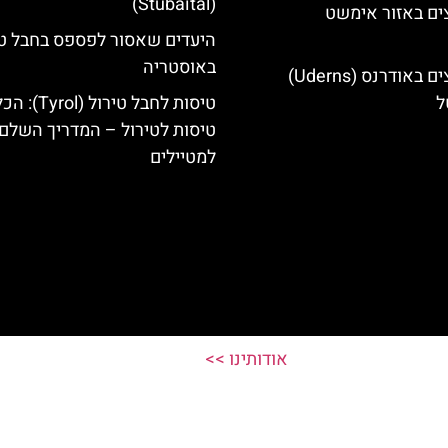
(Stubaital)
ים באזור אימשט
היעדים שאסור לפספס בחבל טי
באוסטריה
מלונות מומלצים באודרנס (Uderns)
ל
טיסות לחבל טירול (l
טיסות לטירול – המדריך השלם
למטיילים
אודותינו >>