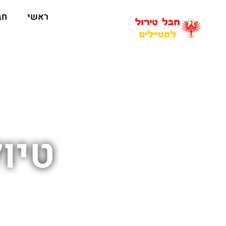
ראשי
חב
טיו