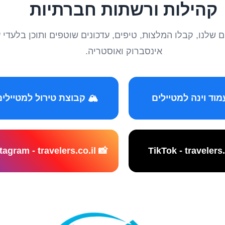
קהילות ורשתות חברתיות
טיילים שלנו, קבלו המלצות, טיפים, עדכונים שוטפים ותוכן ב
אינסברוק ואוסטריה.
️ קבוצת טירול למטיילים
📸 Instagram - travelers.co.il