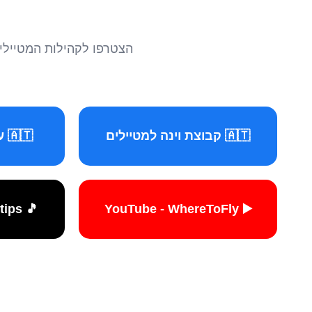
הצטרפו לקהילות המטיילים 
🇦🇹 קבוצת וינה למטיילים
🇦🇹 עמוד וינה למטיילים
🎵 TikTok - travelers.tips
▶️ YouTube - WhereToFly