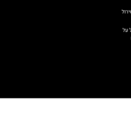
רול
Tyro): הכל על