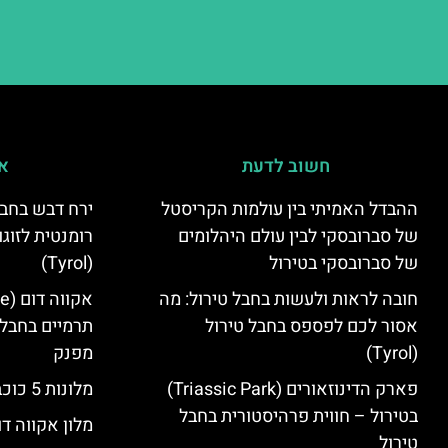
חשוב לדעת
אי
ההבדל האמיתי בין עולמות הקריסטל
ירח דבש בחבל
של סברובסקי לבין עולם היהלומים
רומנטית לזוגו
של סברובסקי בטירול
(Tyrol)
חובה לראות ולעשות בחבל טירול: מה
אסור לכם לפספס בחבל טירול
תרמיים בחבל 
(Tyrol)
מפנק
פארק הדינוזאורים (Triassic Park)
מלונות 5 כוכבים בחבל טירול
בטירול – חווית פרהיסטורית בחבל
מלון אקווה דו
טירול