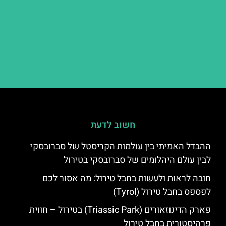
חשוב לדעת
ההבדל האמיתי בין עולמות הקריסטל של סברובסקי
לבין עולם היהלומים של סברובסקי בטירול
חובה לראות ולעשות בחבל טירול: מה אסור לכם
לפספס בחבל טירול (Tyrol)
פארק הדינוזאורים (Triassic Park) בטירול – חווית
פרהיסטורית בחבל טירול