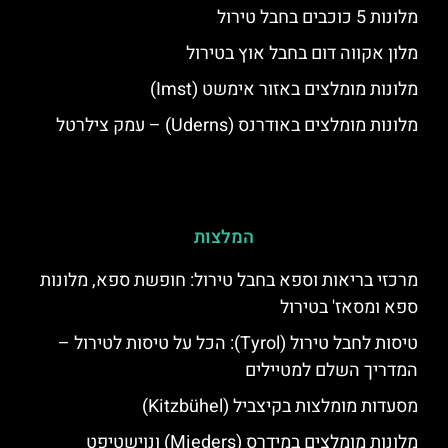
מלונות 5 כוכבים בחבל טירול
מלון אקווה דום בחבל אוץ בטירול
מלונות מומלצים באזור אימשט (Imst)
מלונות מומלצים באודרנס (Uderns) – עמק צילרטל
המלצות
מרכזי בריאות וספא בחבל טירול: חופשת ספא, מלונות
ספא ומסאז' בטירול
טיסות לחבל טירול (Tyrol): הכל על טיסות לטירול –
המדריך השלם למטיילים
מסעדות מומלצות בקיצביל (Kitzbühel)
מלונות מומלצים במידרס (Mieders) ונוישטיפט