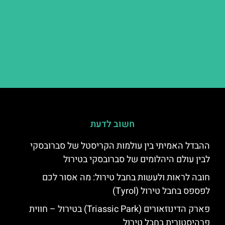
חשוב לדעת
ההבדל האמיתי בין עולמות הקריסטל של סברובסקי
לבין עולם היהלומים של סברובסקי בטירול
חובה לראות ולעשות בחבל טירול: מה אסור לכם
לפספס בחבל טירול (Tyrol)
פארק הדינוזאורים (Triassic Park) בטירול – חווית
פרהיסטורית בחבל טירול