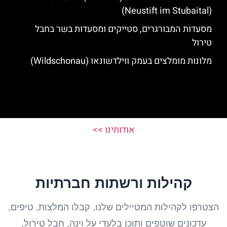
(Neustift im Stubaital)
מסעדות המבורגרים, סטייקים ומסעדות בשר בחבל
טירול
מלונות מומלצים בעמק ווילדשונאו (Wildschonau)
אודותינו >>
קהילות ורשתות חברתיות
הצטרפו לקהילות המטיילים שלנו, קבלו המלצות, טיפים,
עדכונים שוטפים ותוכן בלעדי על וינה, חבל טירול,