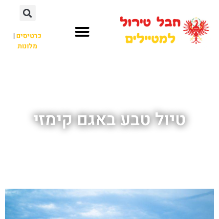
כרטיסים
|
מלונות
חבל טירול
לא רק חבל טירול
טיול טבע באגם קימזי