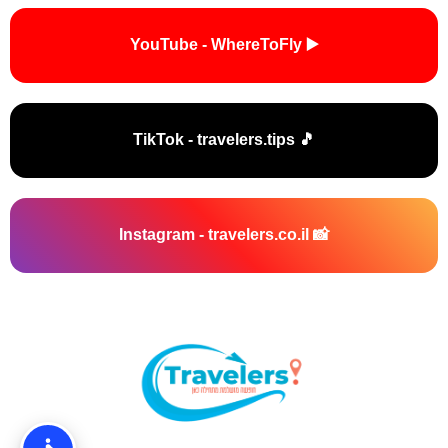
▶️ YouTube - WhereToFly
🎵 TikTok - travelers.tips
📸 Instagram - travelers.co.il