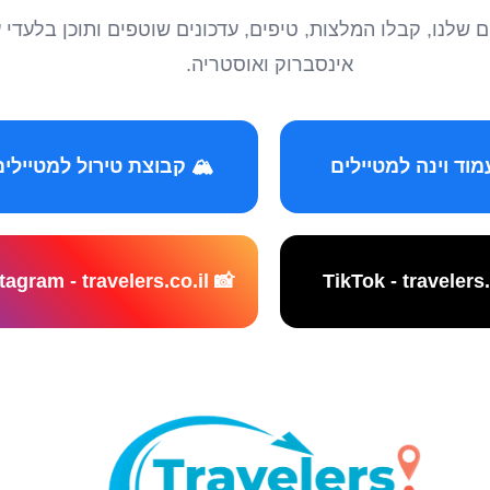
טיילים שלנו, קבלו המלצות, טיפים, עדכונים שוטפים ותוכן ב
אינסברוק ואוסטריה.
️ קבוצת טירול למטיילים
📸 Instagram - travelers.co.il