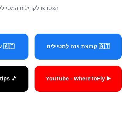
הצטרפו לקהילות המטיילים 
🇦🇹 קבוצת וינה למטיילים
🇦🇹 עמוד וינה למטיילים
🎵 TikTok - travelers.tips
▶️ YouTube - WhereToFly