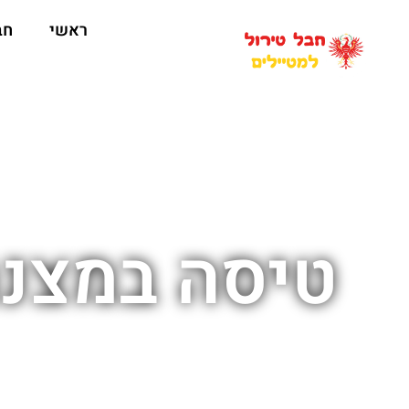
ראשי
חב
טיסה במצנח