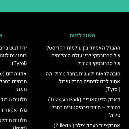
חשוב לדעת
אי
ההבדל האמיתי בין עולמות הקריסטל
ירח דבש בחבל
של סברובסקי לבין עולם היהלומים
רומנטית לזוגו
של סברובסקי בטירול
(Tyrol)
חובה לראות ולעשות בחבל טירול: מה
אסור לכם לפספס בחבל טירול
תרמיים בחבל 
(Tyrol)
מפנק
פארק הדינוזאורים (Triassic Park)
מלונות 5 כוכבים בחבל טירול
בטירול – חווית פרהיסטורית בחבל
מלון אקווה דו
טירול
מלונות מומלצ
אטרקציות בעמק צילר (Zillertal):
(Imst)