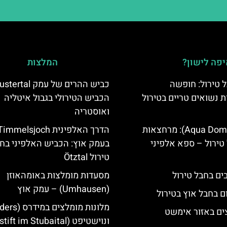
פה לישון?
המלצות
 טירול: חופשה
ת נשואים טריים בטירול
הכביש הטירולי בגבול איטליה
ואוסטריה
אקווה דום (Aqua Dome): מרחצאות
הדרך האלפינית immelsjoch
טירול – ספא אלפיני
בעמק אוץ: הכביש האלפיני בח
טירול Ötztal
מסעדות מומלצות באומהאוזן
(Umhausen) – עמק אוץ
ם בחבל אוץ בטירול
ים באזור אימשט
ונוישטיפט (Neustift im Stubaital)