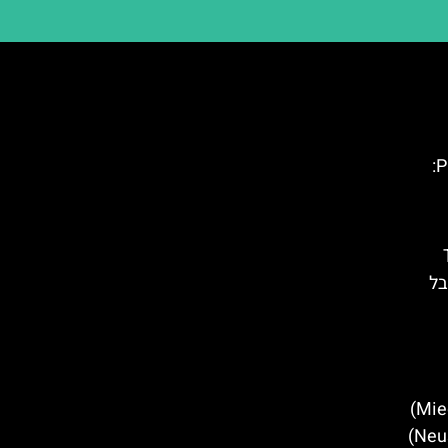
כביש ההרים של עמק Pustertal:
T
בל
מלונות מומלצים במידרס (Mieders)