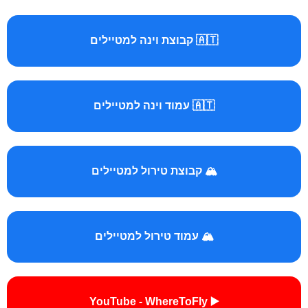
🇦🇹 קבוצת וינה למטיילים
🇦🇹 עמוד וינה למטיילים
🏔️ קבוצת טירול למטיילים
🏔️ עמוד טירול למטיילים
▶️ YouTube - WhereToFly