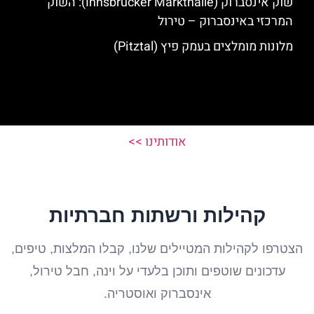
שוק אינסברוק (Innsbrucker Markthalle): השוק
המרכזי באינסברוק – טירול
מלונות מומלצים בעמק פיץ (Pitztal)
אודותינו >>
קהילות ורשתות חברתיות
הצטרפו לקהילות המטיילים שלנו, קבלו המלצות, טיפים,
עדכונים שוטפים ותוכן בלעדי על וינה, חבל טירול,
אינסברוק ואוסטריה.