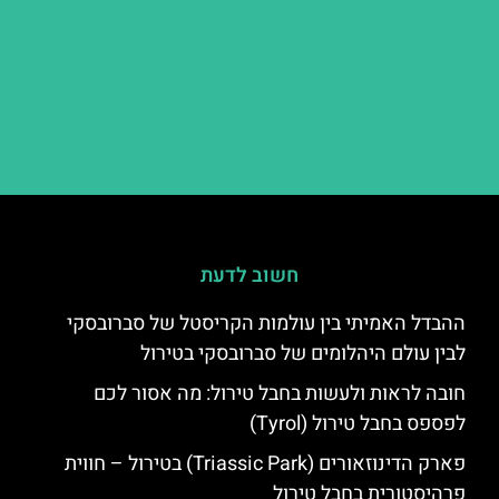
חשוב לדעת
ההבדל האמיתי בין עולמות הקריסטל של סברובסקי
לבין עולם היהלומים של סברובסקי בטירול
חובה לראות ולעשות בחבל טירול: מה אסור לכם
לפספס בחבל טירול (Tyrol)
פארק הדינוזאורים (Triassic Park) בטירול – חווית
פרהיסטורית בחבל טירול