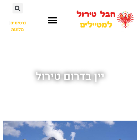
כרטיסים
|
מלונות
חבל טירול
לא רק חבל טירול
יין בדרום טירול